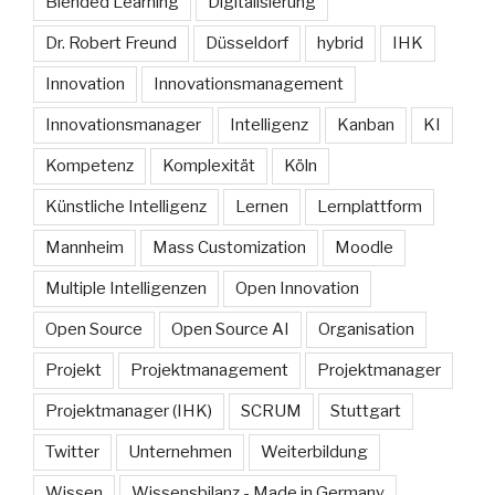
Blended Learning
Digitalisierung
Dr. Robert Freund
Düsseldorf
hybrid
IHK
Innovation
Innovationsmanagement
Innovationsmanager
Intelligenz
Kanban
KI
Kompetenz
Komplexität
Köln
Künstliche Intelligenz
Lernen
Lernplattform
Mannheim
Mass Customization
Moodle
Multiple Intelligenzen
Open Innovation
Open Source
Open Source AI
Organisation
Projekt
Projektmanagement
Projektmanager
Projektmanager (IHK)
SCRUM
Stuttgart
Twitter
Unternehmen
Weiterbildung
Wissen
Wissensbilanz - Made in Germany