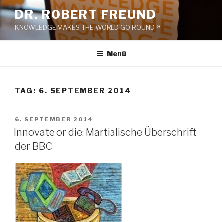
Zum
DR. ROBERT FREUND
Inhalt
KNOWLEDGE MAKES THE WORLD GO ROUND ®
springen
Menü
TAG:
6. SEPTEMBER 2014
VERÖFFENTLICHT
6. SEPTEMBER 2014
AM
Innovate or die: Martialische Überschrift
der BBC