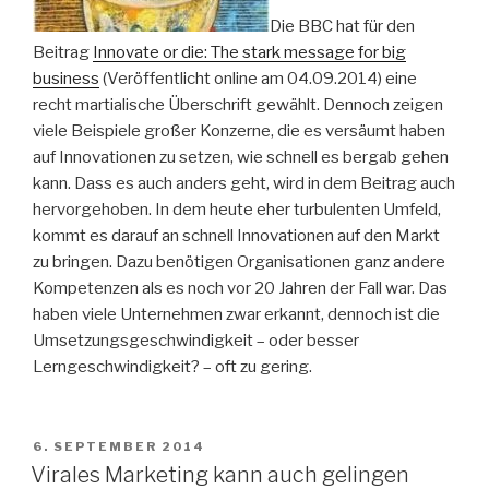
Die BBC hat für den
Beitrag
Innovate or die: The stark message for big
business
(Veröffentlicht online am 04.09.2014) eine
recht martialische Überschrift gewählt. Dennoch zeigen
viele Beispiele großer Konzerne, die es versäumt haben
auf Innovationen zu setzen, wie schnell es bergab gehen
kann. Dass es auch anders geht, wird in dem Beitrag auch
hervorgehoben. In dem heute eher turbulenten Umfeld,
kommt es darauf an schnell Innovationen auf den Markt
zu bringen. Dazu benötigen Organisationen ganz andere
Kompetenzen als es noch vor 20 Jahren der Fall war. Das
haben viele Unternehmen zwar erkannt, dennoch ist die
Umsetzungsgeschwindigkeit – oder besser
Lerngeschwindigkeit? – oft zu gering.
VERÖFFENTLICHT
6. SEPTEMBER 2014
AM
Virales Marketing kann auch gelingen