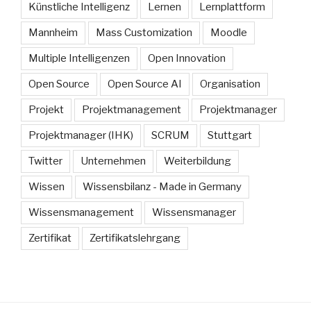
Künstliche Intelligenz
Lernen
Lernplattform
Mannheim
Mass Customization
Moodle
Multiple Intelligenzen
Open Innovation
Open Source
Open Source AI
Organisation
Projekt
Projektmanagement
Projektmanager
Projektmanager (IHK)
SCRUM
Stuttgart
Twitter
Unternehmen
Weiterbildung
Wissen
Wissensbilanz - Made in Germany
Wissensmanagement
Wissensmanager
Zertifikat
Zertifikatslehrgang