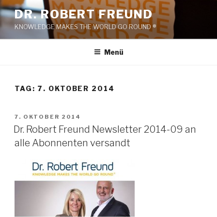
Zum
DR. ROBERT FREUND
Inhalt
KNOWLEDGE MAKES THE WORLD GO ROUND ®
springen
Menü
TAG:
7. OKTOBER 2014
VERÖFFENTLICHT
7. OKTOBER 2014
AM
Dr. Robert Freund Newsletter 2014-09 an
alle Abonnenten versandt