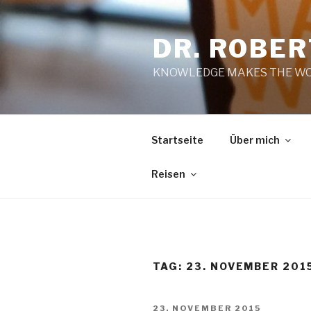
Zum
Inhalt
DR. ROBE
springen
KNOWLEDGE MAKES THE WO
Startseite
Über mich
Reisen
TAG:
23. NOVEMBER 201
VERÖFFENTLICHT
23. NOVEMBER 2015