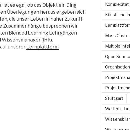
Komplexität
i ist es egal, ob das Objekt ein Ding
esen Überlegungen heraus ergeben sich
Künstliche In
n, die unser Leben in naher Zukunft
Lernplattfo
ese Zusammenhänge besprechen wir
elten Blended Learning Lehrgängen
Mass Custom
d Wissensmanager (IHK).
Multiple Inte
 auf unserer
Lernplattform
.
Open Sourc
Organisation
Projektman
Projektmana
Stuttgart
Weiterbildun
Wissensbilan
Wissensma