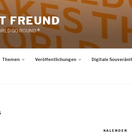
RT FREUND
RLD GO ROUND ®
Themen
Veröffentlichungen
Digitale Souveräni
5
KALENDER