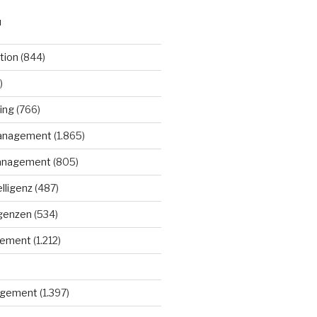
N
tion
(844)
)
ing
(766)
anagement
(1.865)
anagement
(805)
elligenz
(487)
igenzen
(534)
gement
(1.212)
gement
(1.397)