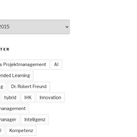
TER
es Projektmanagement
AI
ended Learning
ng
Dr. Robert Freund
hybrid
IHK
Innovation
smanagement
manager
Intelligenz
I
Kompetenz