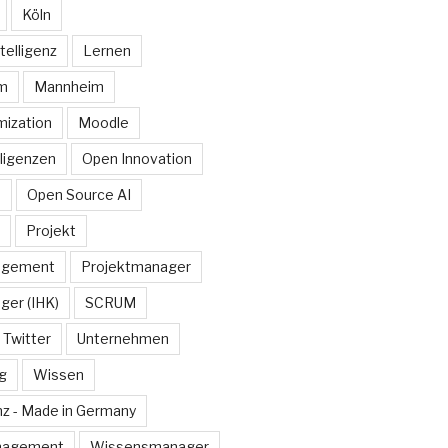
Köln
telligenz
Lernen
rm
Mannheim
ization
Moodle
lligenzen
Open Innovation
e
Open Source AI
Projekt
agement
Projektmanager
ger (IHK)
SCRUM
Twitter
Unternehmen
g
Wissen
z - Made in Germany
nagement
Wissensmanager