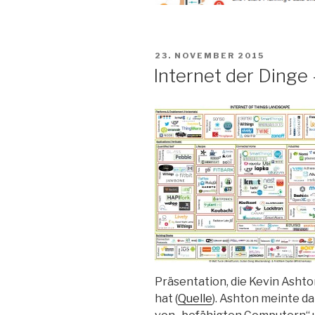
VERÖFFENTLICHT
23. NOVEMBER 2015
AM
Internet der Dinge 
Präsentation, die Kevin Asht
hat (
Quelle
). Ashton meinte d