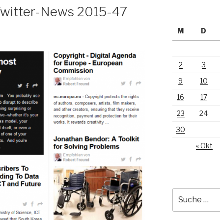
 Twitter-News 2015-47
M
D
2
3
9
10
16
17
23
24
30
« Okt
Suche
nach: