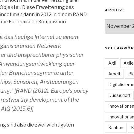
nd noch nicht die Vernetzung aller
n Objekte“. Diese Erweiterung des
ARCHIVE
 findet man dann in 2012 in einem RAND
 die Europäische Kommission:
Archive
t das heutige Internet zu einem
organisierenden Netzwerk
SCHLAGWÖR
arer und ansprechbarer physischer
Agil
Agil
ie Anwendungsentwicklung quer
ikalen Branchensegmente unter
Arbeit
Bl
hips, Sensoren, Ansteuerungen
Digitalisieru
ung.” [RAND (2012): Europe’s policy
Düsseldorf
 trustworthy development of the
Innovation
n AIG (2015:6)]
Innovations
ng sind also die zwei wichtigsten
Kanban
K