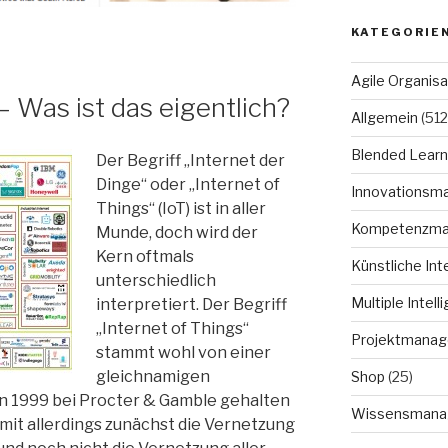
KATEGORIE
Agile Organisa
– Was ist das eigentlich?
Allgemein
(512
Blended Learn
Der Begriff „Internet der
Dinge“ oder „Internet of
Innovationsm
Things“ (IoT) ist in aller
Kompetenzm
Munde, doch wird der
Kern oftmals
Künstliche Int
unterschiedlich
Multiple Intell
interpretiert. Der Begriff
„Internet of Things“
Projektmana
stammt wohl von einer
gleichnamigen
Shop
(25)
on 1999 bei Procter & Gamble gehalten
Wissensmana
amit allerdings zunächst die Vernetzung