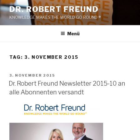
Zum
DR. ROBERT FREUND
Inhalt
KNOWLEDGE MAKES THE WORLD GO ROUND ®
springen
Menü
TAG:
3. NOVEMBER 2015
VERÖFFENTLICHT
3. NOVEMBER 2015
AM
Dr. Robert Freund Newsletter 2015-10 an
alle Abonnenten versandt