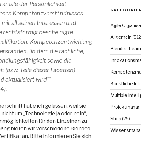
rkmale der Persönlichkeit
KATEGORIE
ieses Kompetenzverständnisses
 mit all seinen Interessen und
Agile Organisa
e rechtsförmig bescheinigte
Allgemein
(512
Qualifikation. Kompetenzentwicklung
Blended Learn
erstanden, ´in dem die fachliche,
ndlungsfähigkeit sowie die
Innovationsm
t (bzw. Teile dieser Facetten)
Kompetenzm
d aktualisiert wird´“
Künstliche Int
4).
Multiple Intell
rschrift habe ich gelassen, weil sie
Projektmana
ht nicht um „Technologie ja oder nein“,
Shop
(25)
nmöglichkeiten für den Einzelnen zu
ang bieten wir verschiedene Blended
Wissensmana
rtifikat an. Bitte informieren Sie sich