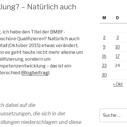
ung? – Natürlich auch
M
D
, ich habe den Titel der BMBF-
2
3
schüre Qualifizieren? Natürlich auch
ital! (Oktober 2015) etwas verändert,
9
10
n es geht heute nicht mehr alleine um
16
17
lifizierung, sondern um
23
24
mpetenzentwicklung – das ist ein
erschied (
Blogbeitrag
):
30
« Okt
h dabei auf die
Suche
ssetzungen, die sich in der
nach:
ndlungen niederschlagen und diese