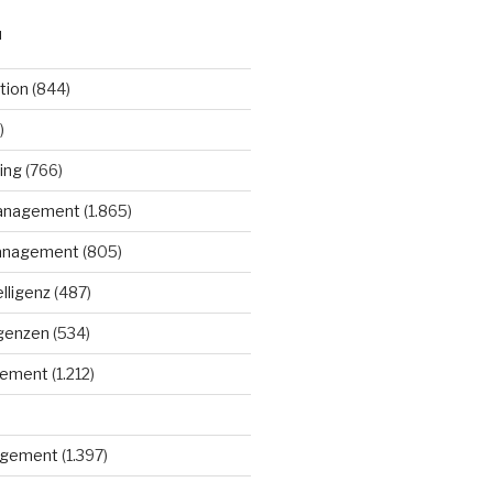
N
tion
(844)
)
ing
(766)
anagement
(1.865)
anagement
(805)
elligenz
(487)
igenzen
(534)
gement
(1.212)
gement
(1.397)