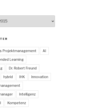
TER
es Projektmanagement
AI
ended Learning
ng
Dr. Robert Freund
hybrid
IHK
Innovation
smanagement
manager
Intelligenz
I
Kompetenz