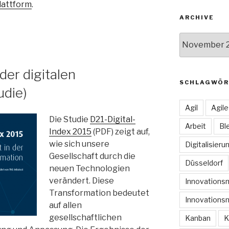
lattform
.
ARCHIVE
Archive
der digitalen
SCHLAGWÖR
udie)
Agil
Agil
Die Studie
D21-Digital-
Arbeit
Bl
Index 2015
(PDF) zeigt auf,
wie sich unsere
Digitalisieru
Gesellschaft durch die
Düsseldorf
neuen Technologien
verändert. Diese
Innovation
Transformation bedeutet
Innovations
auf allen
gesellschaftlichen
Kanban
K