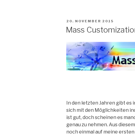
VERÖFFENTLICHT
20. NOVEMBER 2015
AM
Mass Customization
In den letzten Jahren gibt es
sich mit den Möglichkeiten in
ist gut, doch scheinen es ma
genau zu nehmen. Aus diesem 
noch einmal auf meine ersten