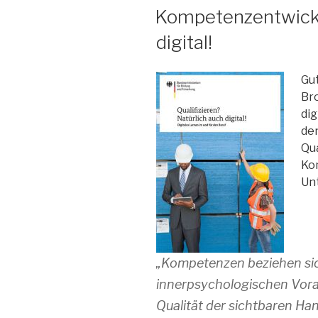
AM
Kompetenzentwickl
digital!
Gut
Bro
dig
den
Qua
Ko
Unt
„Kompetenzen beziehen sic
innerpsychologischen Vorau
Qualität der sichtbaren Ha