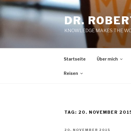
Zum
Inhalt
DR. ROBE
springen
KNOWLEDGE MAKES THE WO
Startseite
Über mich
Reisen
TAG:
20. NOVEMBER 201
VERÖFFENTLICHT
20. NOVEMBER 2015