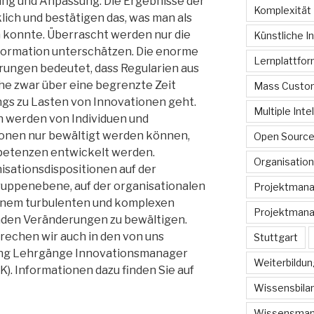
ng und Anpassung. Die Ergebnisse der
Komplexität
lich und bestätigen das, was man als
 konnte. Überrascht werden nur die
Künstliche In
sformation unterschätzen. Die enorme
Lernplattfo
ungen bedeutet, dass Regularien aus
he zwar über eine begrenzte Zeit
Mass Custom
ngs zu Lasten von Innovationen geht.
Multiple Inte
 werden von Individuen und
ionen nur bewältigt werden können,
Open Sourc
petenzen entwickelt werden.
Organisation
sationsdispositionen auf der
Gruppenebene, auf der organisationalen
Projektman
inem turbulenten und komplexen
Projektmana
enden Veränderungen zu bewältigen.
chen wir auch in den von uns
Stuttgart
ing Lehrgänge Innovationsmanager
Weiterbildun
). Informationen dazu finden Sie auf
Wissensbilan
Wissensma