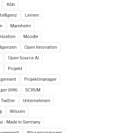
Köln
telligenz
Lernen
rm
Mannheim
ization
Moodle
lligenzen
Open Innovation
e
Open Source AI
Projekt
agement
Projektmanager
ger (IHK)
SCRUM
Twitter
Unternehmen
g
Wissen
z - Made in Germany
nagement
Wissensmanager