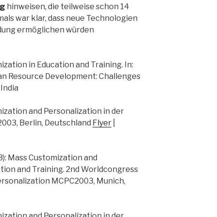
ng
hinweisen, die teilweise schon 14
mals war klar, dass neue Technologien
ldung ermöglichen würden
ization in Education and Training. In:
uman Resource Development: Challenges
India
ization and Personalization in der
.2003, Berlin, Deutschland
Flyer
|
03): Mass Customization and
ation and Training. 2nd Worldcongress
ersonalization MCPC2003, Munich,
ization and Personalization in der