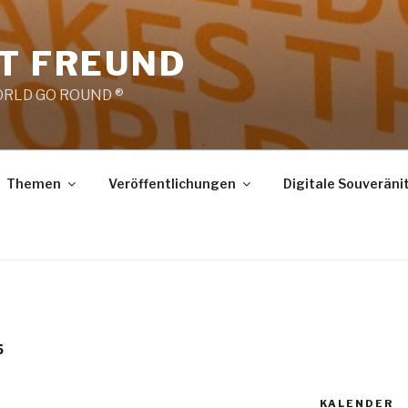
RT FREUND
RLD GO ROUND ®
Themen
Veröffentlichungen
Digitale Souveräni
5
KALENDER