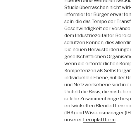
Ebenen eine Weiterentwicklu
Studie überraschen nicht wirk
informierter Bürger erwarten
sein, die das Tempo der Tran
Geschwindigkeit der Veränder
dem Industriezeitalter Bereic
schützen können, dies allerdi
Die neuen Herausforderungen
gesellschaftlichen Organisat
wenn die erforderlichen Kom
Kompetenzen als Selbstorgani
individuellen Ebene, auf der 
und Netzwerkebene sind in e
Umfeld die Basis, die ansteh
solche Zusammenhänge bespre
entwickelten Blended Learn
(IHK) und Wissensmanager (IHK
unserer
Lernplattform
.