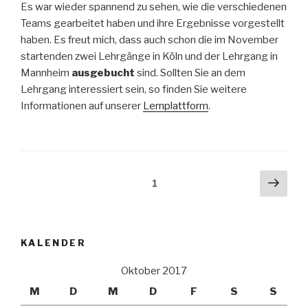
Es war wieder spannend zu sehen, wie die verschiedenen
Teams gearbeitet haben und ihre Ergebnisse vorgestellt
haben. Es freut mich, dass auch schon die im November
startenden zwei Lehrgänge in Köln und der Lehrgang in
Mannheim
ausgebucht
sind. Sollten Sie an dem
Lehrgang interessiert sein, so finden Sie weitere
Informationen auf unserer
Lernplattform
.
Beitragsnavigation
Näch
Seite
1
Seit
KALENDER
Oktober 2017
M
D
M
D
F
S
S