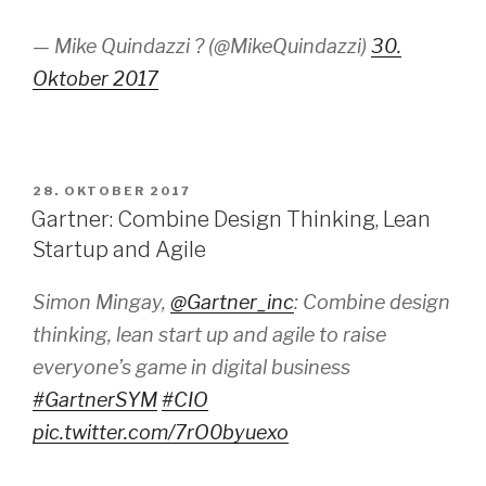
— Mike Quindazzi ? (@MikeQuindazzi)
30.
Oktober 2017
VERÖFFENTLICHT
28. OKTOBER 2017
AM
Gartner: Combine Design Thinking, Lean
Startup and Agile
Simon Mingay,
@Gartner_inc
: Combine design
thinking, lean start up and agile to raise
everyone’s game in digital business
#GartnerSYM
#CIO
pic.twitter.com/7rO0byuexo