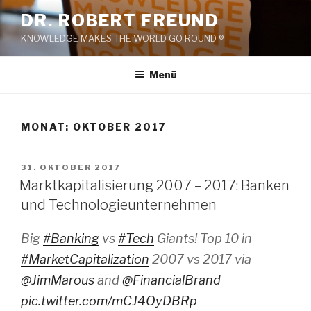
Zum
DR. ROBERT FREUND
Inhalt
KNOWLEDGE MAKES THE WORLD GO ROUND ®
springen
Menü
MONAT:
OKTOBER 2017
VERÖFFENTLICHT
31. OKTOBER 2017
AM
Marktkapitalisierung 2007 – 2017: Banken
und Technologieunternehmen
Big
#Banking
vs
#Tech
Giants! Top 10 in
#MarketCapitalization
2007 vs 2017 via
@JimMarous
and
@FinancialBrand
pic.twitter.com/mCJ4OyDBRp