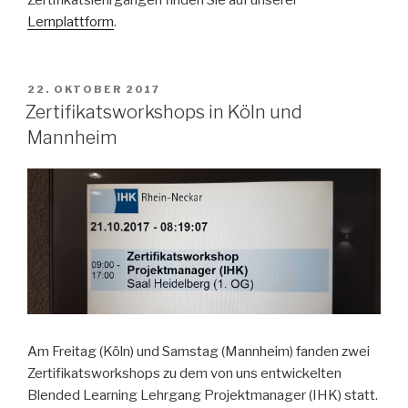
Zertifikatslehrgängen finden Sie auf unserer
Lernplattform
.
VERÖFFENTLICHT
22. OKTOBER 2017
AM
Zertifikatsworkshops in Köln und
Mannheim
Am Freitag (Köln) und Samstag (Mannheim) fanden zwei
Zertifikatsworkshops zu dem von uns entwickelten
Blended Learning Lehrgang Projektmanager (IHK) statt.