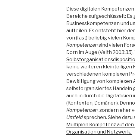
Diese digitalen Kompetenzen 
Bereiche aufgeschlüsselt: Es
Businesskompetenzen und um d
aufteilen. Es entsteht hier d
von (fast) beliebig vielen K
Kompetenzen
sind vielen Fors
Dorn im Auge (Veith 2003:35)
Selbstorganisationsdispositi
keine weiteren kleinteiligen K
verschiedenen komplexen Prob
Bewältigung von komplexen A
selbstorganisiertes Handeln 
auch in durch die Digitatisie
(Kontexten, Domänen). Denno
Kompetenzen
, sondern eher 
Umfeld
sprechen. Siehe dazu
Multiplen Kompetenz auf den
Organisation und Netzwerk.