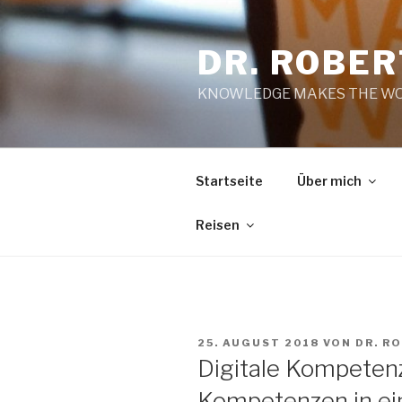
Zum
Inhalt
DR. ROBE
springen
KNOWLEDGE MAKES THE WO
Startseite
Über mich
Reisen
VERÖFFENTLICHT
25. AUGUST 2018
VON
DR. R
AM
Digitale Kompeten
Kompetenzen in ei