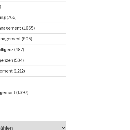
)
ing
(766)
anagement
(1.865)
anagement
(805)
elligenz
(487)
igenzen
(534)
gement
(1.212)
gement
(1.397)