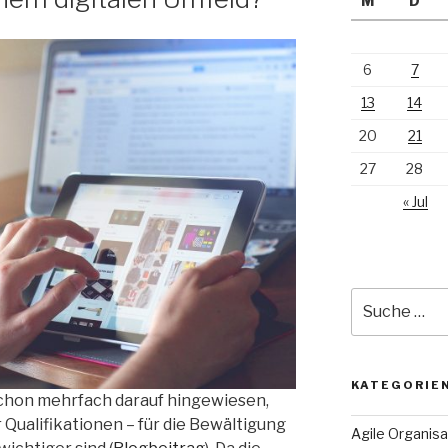
M
D
6
7
13
14
20
21
27
28
« Jul
Suche
nach:
KATEGORIE
schon mehrfach darauf hingewiesen,
Qualifikationen – für die Bewältigung
Agile Organisa