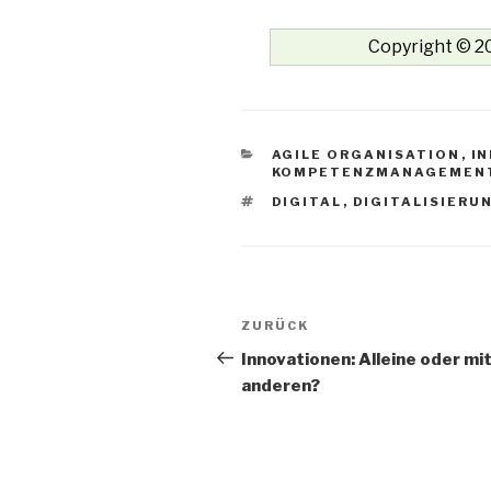
Copyright © 20
KATEGORIEN
AGILE ORGANISATION
,
I
KOMPETENZMANAGEMEN
SCHLAGWÖRTER
DIGITAL
,
DIGITALISIERU
Beitrags-
Vorheriger
ZURÜCK
Navigation
Beitrag
Innovationen: Alleine oder mi
anderen?