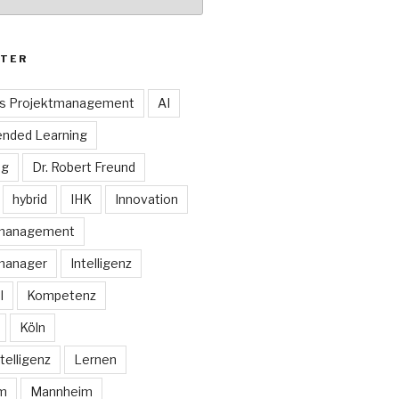
TER
es Projektmanagement
AI
ended Learning
ng
Dr. Robert Freund
hybrid
IHK
Innovation
smanagement
manager
Intelligenz
I
Kompetenz
Köln
telligenz
Lernen
rm
Mannheim