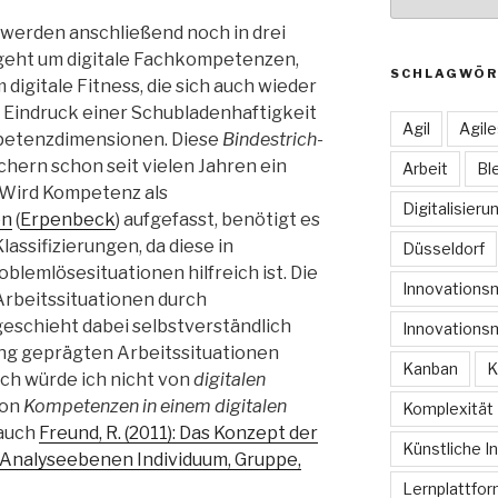
werden anschließend noch in drei
 geht um digitale Fachkompetenzen,
SCHLAGWÖR
igitale Fitness, die sich auch wieder
er Eindruck einer Schubladenhaftigkeit
Agil
Agil
ompetenzdimensionen. Diese
Bindestrich-
chern schon seit vielen Jahren ein
Arbeit
Bl
. Wird Kompetenz als
Digitalisieru
on
(
Erpenbeck
) aufgefasst, benötigt es
lassifizierungen, da diese in
Düsseldorf
lemlösesituationen hilfreich ist. Die
Innovation
rbeitssituationen durch
geschieht dabei selbstverständlich
Innovations
rung geprägten Arbeitssituationen
Kanban
K
ch würde ich nicht von
digitalen
von
Kompetenzen in einem digitalen
Komplexität
 auch
Freund, R. (2011): Das Konzept der
Künstliche In
 Analyseebenen Individuum, Gruppe,
Lernplattfo