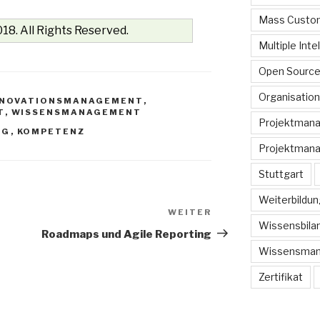
Mass Custom
18. All Rights Reserved.
Multiple Inte
Open Sourc
Organisation
NNOVATIONSMANAGEMENT
,
T
,
WISSENSMANAGEMENT
Projektman
NG
,
KOMPETENZ
Projektmana
Stuttgart
Weiterbildun
WEITER
Nächster
Wissensbilan
Beitrag
t
Roadmaps und Agile Reporting
Wissensma
Zertifikat