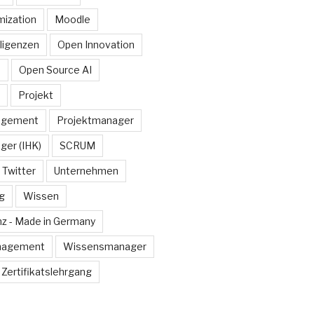
ization
Moodle
lligenzen
Open Innovation
e
Open Source AI
Projekt
agement
Projektmanager
ger (IHK)
SCRUM
Twitter
Unternehmen
g
Wissen
z - Made in Germany
nagement
Wissensmanager
Zertifikatslehrgang