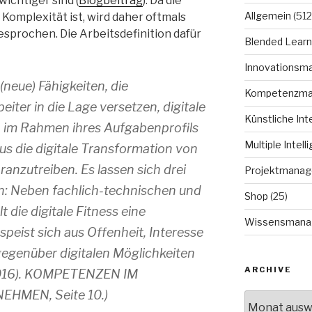
chtiger sind (
Blogbeitrag
). Da die
Allgemein
(512
r Komplexität ist, wird daher oftmals
sprochen. Die Arbeitsdefinition dafür
Blended Learn
Innovationsm
neue) Fähigkeiten, die
Kompetenzm
eiter in die Lage versetzen, digitale
Künstliche Int
 im Rahmen ihres Aufgabenprofils
Multiple Intell
us die digitale Transformation von
anzutreiben. Es lassen sich drei
Projektmana
: Neben fachlich-technischen und
Shop
(25)
die digitale Fitness eine
Wissensmana
speist sich aus Offenheit, Interesse
egenüber digitalen Möglichkeiten
ARCHIVE
016). KOMPETENZEN IM
HMEN, Seite 10.)
Archive