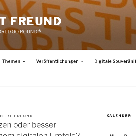
RT FREUND
RLD GO ROUND ®
Themen
Veröffentlichungen
Digitale Souveräni
KALENDER
OBERT FREUND
zen oder besser
nem digitalen Umfeld?