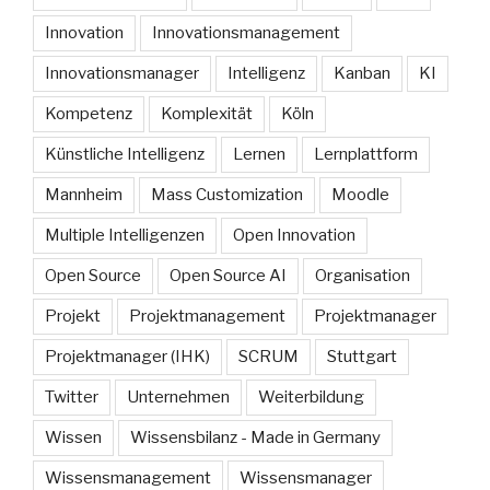
Innovation
Innovationsmanagement
Innovationsmanager
Intelligenz
Kanban
KI
Kompetenz
Komplexität
Köln
Künstliche Intelligenz
Lernen
Lernplattform
Mannheim
Mass Customization
Moodle
Multiple Intelligenzen
Open Innovation
Open Source
Open Source AI
Organisation
Projekt
Projektmanagement
Projektmanager
Projektmanager (IHK)
SCRUM
Stuttgart
Twitter
Unternehmen
Weiterbildung
Wissen
Wissensbilanz - Made in Germany
Wissensmanagement
Wissensmanager