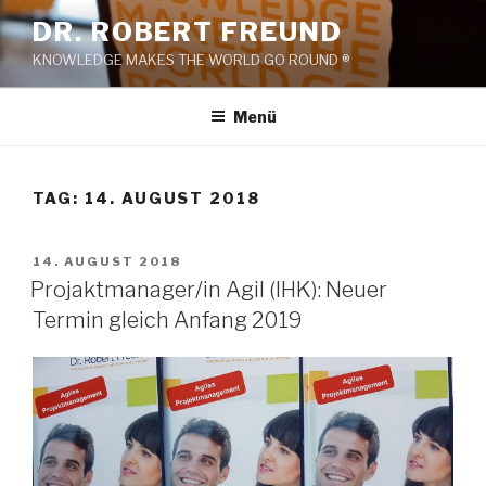
Zum
DR. ROBERT FREUND
Inhalt
KNOWLEDGE MAKES THE WORLD GO ROUND ®
springen
Menü
TAG:
14. AUGUST 2018
VERÖFFENTLICHT
14. AUGUST 2018
AM
Projaktmanager/in Agil (IHK): Neuer
Termin gleich Anfang 2019