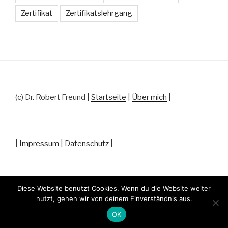
Zertifikat
Zertifikatslehrgang
(c) Dr. Robert Freund |
Startseite
|
Über mich
|
|
Impressum
|
Datenschutz
|
Diese Website benutzt Cookies. Wenn du die Website weiter
nutzt, gehen wir von deinem Einverständnis aus.
Datenschutz
Stolz präsentiert von WordPress
OK