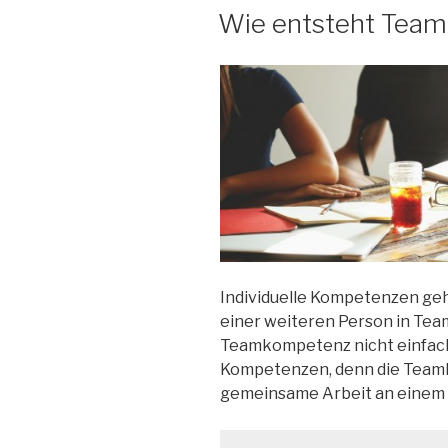
AM
Wie entsteht Tea
Individuelle Kompetenzen geh
einer weiteren Person in Tea
Teamkompetenz nicht einfach
Kompetenzen, denn die Tea
gemeinsame Arbeit an einem Z