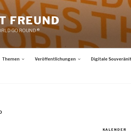
RT FREUND
RLD GO ROUND ®
Themen
Veröffentlichungen
Digitale Souveräni
0
KALENDER