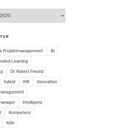
TER
es Projektmanagement
AI
ended Learning
ng
Dr. Robert Freund
hybrid
IHK
Innovation
smanagement
manager
Intelligenz
I
Kompetenz
Köln