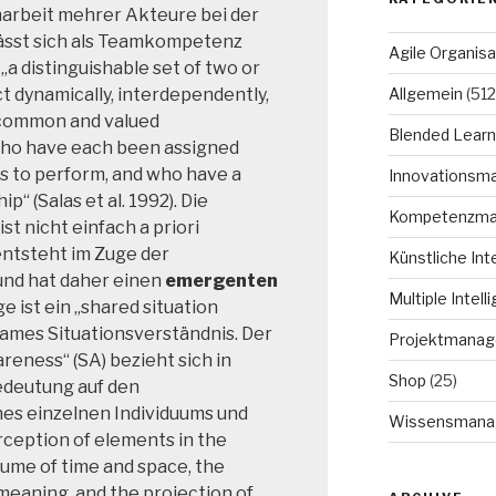
rbeit mehrer Akteure bei der
ässt sich als Teamkompetenz
Agile Organisa
„a distinguishable set of two or
Allgemein
(512
 dynamically, interdependently,
 common and valued
Blended Learn
who have each been assigned
ns to perform, and who have a
Innovationsm
“ (Salas et al. 1992). Die
Kompetenzm
t nicht einfach a priori
entsteht im Zuge der
Künstliche Int
und hat daher einen
emergenten
Multiple Intell
ge ist ein „shared situation
ames Situationsverständnis. Der
Projektmana
areness“ (SA) bezieht sich in
Shop
(25)
edeutung auf den
es einzelnen Individuums und
Wissensmana
erception of elements in the
ume of time and space, the
eaning, and the projection of