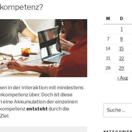
mkompetenz?
M
D
1
7
8
14
15
21
22
28
29
« Aug
en in der Interaktion mit mindestens
mkompetenz über. Doch ist diese
 eine Akkumulation der einzelnen
Suche
mkompetenz
entsteht
durch die
nach:
iel.
KATEGORIE