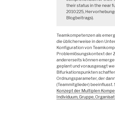
their status in the near f
2010:225, Hervorhebung
Blogbeitrags).
Teamkompetenzen als emerge
die üblicherweise in den U
Konfiguration von Teamkompet
Problemlösungskontext der Z
andererseits können emergen
geplant und vorausgesagt we
Bifurkationspunkten schaffen 
Ordnungsparameter, der dann 
(Teammitglieder) beeinflusst.
Konzept der Multiplen Kompe
Individuum, Gruppe, Organisa