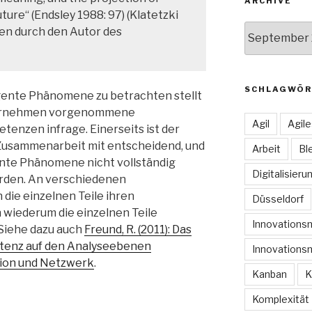
ARCHIVE
uture“ (Endsley 1988: 97) (Klatetzki
Archive
en durch den Autor des
SCHLAGWÖR
nte Phänomene zu betrachten stellt
nternehmen vorgenommene
Agil
Agil
enzen infrage. Einerseits ist der
usammenarbeit mit entscheidend, und
Arbeit
Bl
te Phänomene nicht vollständig
Digitalisieru
rden. An verschiedenen
die einzelnen Teile ihren
Düsseldorf
wiederum die einzelnen Teile
Innovation
 Siehe dazu auch
Freund, R. (2011): Das
tenz auf den Analyseebenen
Innovations
tion und Netzwerk
.
Kanban
K
Komplexität