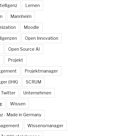
telligenz
Lernen
rm
Mannheim
ization
Moodle
lligenzen
Open Innovation
e
Open Source AI
Projekt
agement
Projektmanager
ger (IHK)
SCRUM
Twitter
Unternehmen
g
Wissen
z - Made in Germany
nagement
Wissensmanager