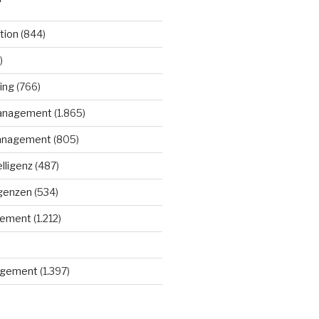
tion
(844)
)
ing
(766)
anagement
(1.865)
anagement
(805)
elligenz
(487)
igenzen
(534)
gement
(1.212)
gement
(1.397)