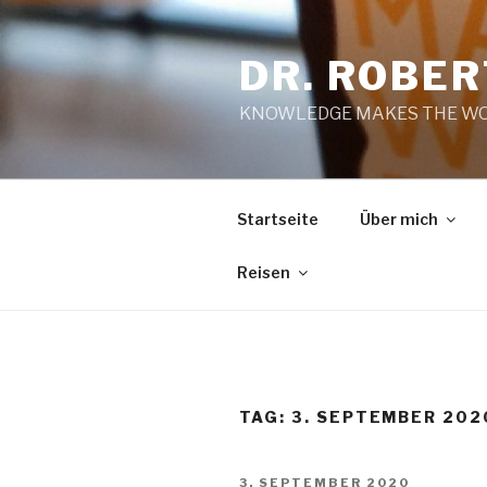
Zum
Inhalt
DR. ROBE
springen
KNOWLEDGE MAKES THE WO
Startseite
Über mich
Reisen
TAG:
3. SEPTEMBER 202
VERÖFFENTLICHT
3. SEPTEMBER 2020