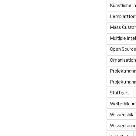
Künstliche In
Lernplattfo
Mass Custom
Multiple Inte
Open Sourc
Organisation
Projektman
Projektmana
Stuttgart
Weiterbildun
Wissensbilan
Wissensma