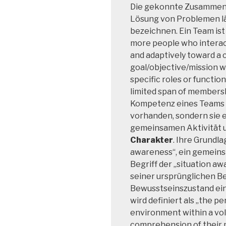
Die gekonnte Zusammena
Lösung von Problemen l
bezeichnen. Ein Team ist 
more people who interact
and adaptively toward a
goal/objective/mission 
specific roles or functio
limited span of membership
Kompetenz eines Teams is
vorhanden, sondern sie 
gemeinsamen Aktivität 
Charakter
. Ihre Grundla
awareness“, ein gemeins
Begriff der „situation aw
seiner ursprünglichen B
Bewusstseinszustand ein
wird definiert als „the p
environment within a vol
comprehension of their m