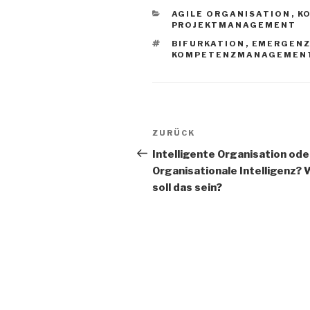
KATEGORIEN
AGILE ORGANISATION
,
K
PROJEKTMANAGEMENT
SCHLAGWÖRTER
BIFURKATION
,
EMERGEN
KOMPETENZMANAGEMEN
Beitrags-
Vorheriger
ZURÜCK
Navigation
Beitrag
Intelligente Organisation ode
Organisationale Intelligenz?
soll das sein?