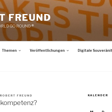
RT FREUND
RLD GO ROUND ®
Themen
Veröffentlichungen
Digitale Souveräni
KALENDER
 ROBERT FREUND
mkompetenz?