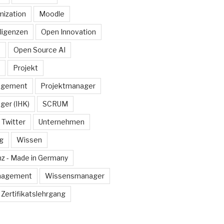
ization
Moodle
lligenzen
Open Innovation
e
Open Source AI
Projekt
agement
Projektmanager
ger (IHK)
SCRUM
Twitter
Unternehmen
g
Wissen
z - Made in Germany
nagement
Wissensmanager
Zertifikatslehrgang