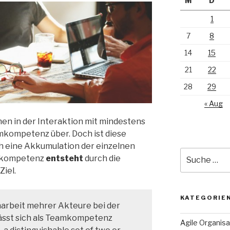
M
D
1
7
8
14
15
21
22
28
29
« Aug
en in der Interaktion mit mindestens
mkompetenz über. Doch ist diese
 eine Akkumulation der einzelnen
Suche
mkompetenz
entsteht
durch die
nach:
iel.
KATEGORIE
rbeit mehrer Akteure bei der
ässt sich als Teamkompetenz
Agile Organisa