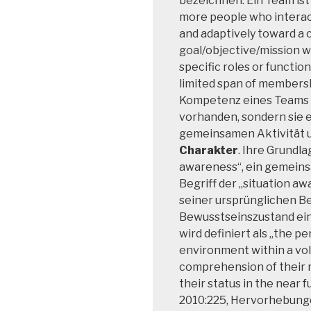
bezeichnen. Ein Team ist 
more people who interact
and adaptively toward a
goal/objective/mission 
specific roles or functio
limited span of membership
Kompetenz eines Teams is
vorhanden, sondern sie 
gemeinsamen Aktivität 
Charakter
. Ihre Grundla
awareness“, ein gemeins
Begriff der „situation aw
seiner ursprünglichen B
Bewusstseinszustand ein
wird definiert als „the p
environment within a vol
comprehension of their m
their status in the near f
2010:225, Hervorhebung