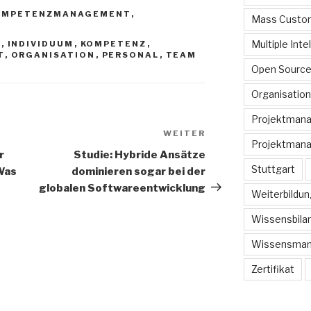
OMPETENZMANAGEMENT
,
Mass Custom
Multiple Inte
Z
,
INDIVIDUUM
,
KOMPETENZ
,
T
,
ORGANISATION
,
PERSONAL
,
TEAM
Open Sourc
Organisation
Projektman
WEITER
Nächster
Projektmana
Beitrag
r
Studie: Hybride Ansätze
Stuttgart
 Was
dominieren sogar bei der
globalen Softwareentwicklung
Weiterbildun
Wissensbilan
Wissensma
Zertifikat