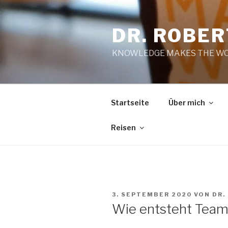
Zum
Inhalt
DR. ROBE
springen
KNOWLEDGE MAKES THE WO
Startseite
Über mich
Reisen
VERÖFFENTLICHT
3. SEPTEMBER 2020
VON
DR.
AM
Wie entsteht Tea