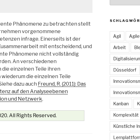
SCHLAGWÖR
nte Phänomene zu betrachten stellt
nternehmen vorgenommene
Agil
Agil
enzen infrage. Einerseits ist der
usammenarbeit mit entscheidend, und
Arbeit
Bl
te Phänomene nicht vollständig
Digitalisieru
rden. An verschiedenen
die einzelnen Teile ihren
Düsseldorf
wiederum die einzelnen Teile
Innovation
 Siehe dazu auch
Freund, R. (2011): Das
tenz auf den Analyseebenen
Innovations
tion und Netzwerk
.
Kanban
K
Komplexität
20. All Rights Reserved.
Künstliche In
Lernplattfo