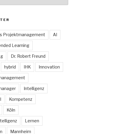
TER
es Projektmanagement
AI
ended Learning
ng
Dr. Robert Freund
hybrid
IHK
Innovation
smanagement
manager
Intelligenz
I
Kompetenz
Köln
telligenz
Lernen
rm
Mannheim