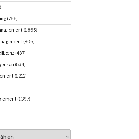
)
ing
(766)
anagement
(1.865)
anagement
(805)
elligenz
(487)
igenzen
(534)
gement
(1.212)
gement
(1.397)