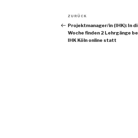
Beitrags-
Vorheriger
ZURÜCK
Navigation
Beitrag
Projektmanager/in (IHK): In d
Woche finden 2 Lehrgänge be
IHK Köln online statt