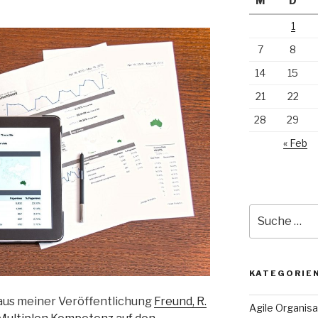
M
D
1
7
8
14
15
21
22
28
29
« Feb
Suche
nach:
KATEGORIE
 aus meiner Veröffentlichung
Freund, R.
Agile Organisa