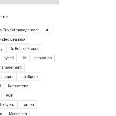
TER
es Projektmanagement
AI
ended Learning
ng
Dr. Robert Freund
hybrid
IHK
Innovation
smanagement
manager
Intelligenz
I
Kompetenz
Köln
telligenz
Lernen
rm
Mannheim