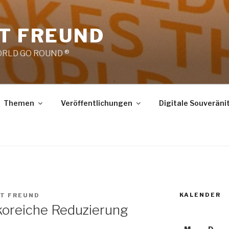
RT FREUND
RLD GO ROUND ®
Themen
Veröffentlichungen
Digitale Souveräni
KALENDER
RT FREUND
ikoreiche Reduzierung