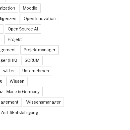
ization
Moodle
lligenzen
Open Innovation
e
Open Source AI
Projekt
agement
Projektmanager
ger (IHK)
SCRUM
Twitter
Unternehmen
g
Wissen
z - Made in Germany
nagement
Wissensmanager
Zertifikatslehrgang