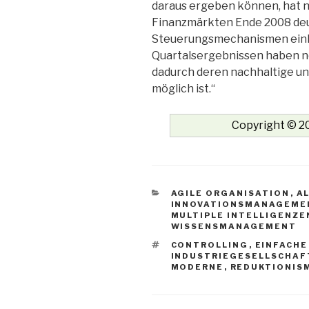
daraus ergeben können, hat ni
Finanzmärkten Ende 2008 deut
Steuerungsmechanismen einh
Quartalsergebnissen haben ne
dadurch deren nachhaltige un
möglich ist.“
Copyright © 20
KATEGORIEN
AGILE ORGANISATION
,
A
INNOVATIONSMANAGEME
MULTIPLE INTELLIGENZE
WISSENSMANAGEMENT
SCHLAGWÖRTER
CONTROLLING
,
EINFACH
INDUSTRIEGESELLSCHAF
MODERNE
,
REDUKTIONIS