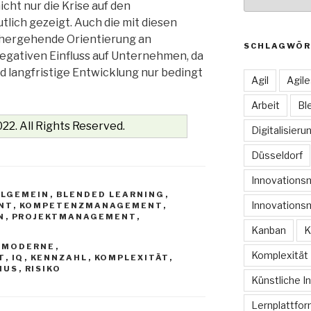
cht nur die Krise auf den
lich gezeigt. Auch die mit diesen
ergehende Orientierung an
SCHLAGWÖR
gativen Einfluss auf Unternehmen, da
d langfristige Entwicklung nur bedingt
Agil
Agil
Arbeit
Bl
22. All Rights Reserved.
Digitalisieru
Düsseldorf
Innovation
LLGEMEIN
,
BLENDED LEARNING
,
Innovations
NT
,
KOMPETENZMANAGEMENT
,
N
,
PROJEKTMANAGEMENT
,
Kanban
K
E MODERNE
,
Komplexität
T
,
IQ
,
KENNZAHL
,
KOMPLEXITÄT
,
MUS
,
RISIKO
Künstliche In
Lernplattfo