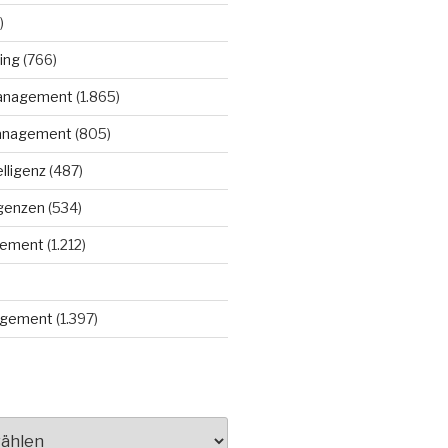
)
ing
(766)
anagement
(1.865)
anagement
(805)
elligenz
(487)
igenzen
(534)
gement
(1.212)
gement
(1.397)