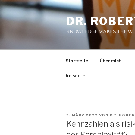
Zum
Inhalt
DR. ROBE
springen
KNOWLEDGE MAKES THE WO
Startseite
Über mich
Reisen
VERÖFFENTLICHT
3. MÄRZ 2022
VON
DR. ROBE
AM
Kennzahlen als ris
der Komplexität?