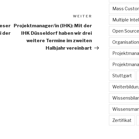
Mass Custom
WEITER
Nächster
Multiple Inte
Beitrag
ieser
Projektmanager/in (IHK): Mit der
Open Sourc
i der
IHK Düsseldorf haben wir drei
weitere Termine im zweiten
Organisation
Halbjahr vereinbart
Projektman
Projektmana
Stuttgart
Weiterbildun
Wissensbilan
Wissensma
Zertifikat