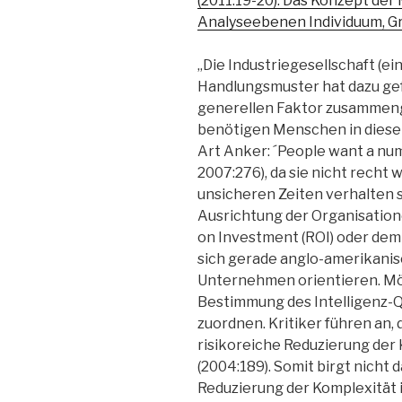
(2011:19-20): Das Konzept der
Analyseebenen Individuum, G
„Die Industriegesellschaft (e
Handlungsmuster hat dazu gefü
generellen Faktor zusammen
benötigen Menschen in diesen
Art Anker: ´People want a nu
2007:276), da sie nicht recht w
unsicheren Zeiten verhalten so
Ausrichtung der Organisatio
on Investment (ROI) oder dem
sich gerade anglo-amerikanis
Unternehmen orientieren. Mö
Bestimmung des Intelligenz-Q
zuordnen. Kritiker führen an,
risikoreiche Reduzierung der 
(2004:189). Somit birgt nicht d
Reduzierung der Komplexität i