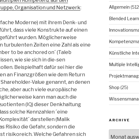
 Multiplen Kompetenz auf den
Allgemein
(512
ruppe, Organisation und Netzwerk
:
Blended Learn
infache Moderne) mit ihrem Denk- und
hrt, dass viele Konstrukte auf einen
Innovationsm
geführt wurden. Möglicherweise
Kompetenzm
 turbulenten Zeiten eine Zahl als eine
mber to be anchored on´ (Taleb
Künstliche Int
issen, wie sie sich in die-sen
Multiple Intell
llen. Beispielhaft dafür sei hier die
nen an Finanzgrößen wie dem Return
Projektmana
 Shareholder-Value genannt, an denen
Shop
(25)
che, aber auch viele europäische
glicherweise kann man auch die
Wissensmana
uotienten (IQ) dieser Denkhaltung
 dass solche Kennzahlen ´eine
Komplexität´ darstellen (Malik
ARCHIVE
as Risiko die Gefahr, sondern die
Archive
st risikoreich. Welche Gefahren sich