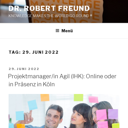
Zum
DR. ROBERT FREUND
Inhalt
KNOWLEDGE MAKES THE WORLD GO ROUND ®
springen
Menü
TAG:
29. JUNI 2022
VERÖFFENTLICHT
29. JUNI 2022
AM
Projektmanager/in Agil (IHK): Online oder
in Präsenz in Köln