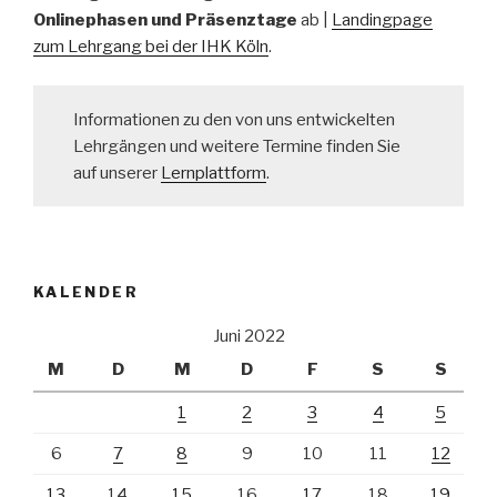
Onlinephasen und Präsenztage
ab |
Landingpage
zum Lehrgang bei der IHK Köln
.
Informationen zu den von uns entwickelten
Lehrgängen und weitere Termine finden Sie
auf unserer
Lernplattform
.
KALENDER
Juni 2022
M
D
M
D
F
S
S
1
2
3
4
5
6
7
8
9
10
11
12
13
14
15
16
17
18
19