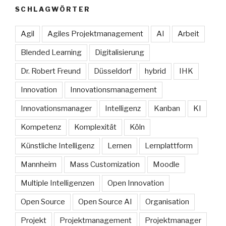
SCHLAGWÖRTER
Agil
Agiles Projektmanagement
AI
Arbeit
Blended Learning
Digitalisierung
Dr. Robert Freund
Düsseldorf
hybrid
IHK
Innovation
Innovationsmanagement
Innovationsmanager
Intelligenz
Kanban
KI
Kompetenz
Komplexität
Köln
Künstliche Intelligenz
Lernen
Lernplattform
Mannheim
Mass Customization
Moodle
Multiple Intelligenzen
Open Innovation
Open Source
Open Source AI
Organisation
Projekt
Projektmanagement
Projektmanager