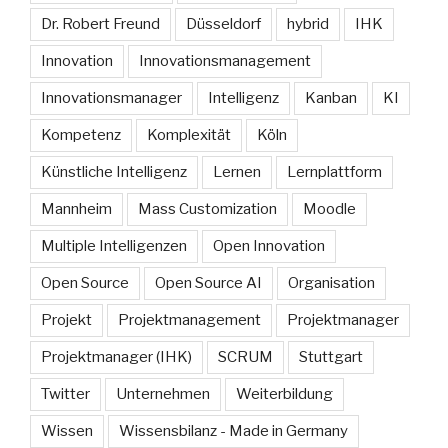
Dr. Robert Freund
Düsseldorf
hybrid
IHK
Innovation
Innovationsmanagement
Innovationsmanager
Intelligenz
Kanban
KI
Kompetenz
Komplexität
Köln
Künstliche Intelligenz
Lernen
Lernplattform
Mannheim
Mass Customization
Moodle
Multiple Intelligenzen
Open Innovation
Open Source
Open Source AI
Organisation
Projekt
Projektmanagement
Projektmanager
Projektmanager (IHK)
SCRUM
Stuttgart
Twitter
Unternehmen
Weiterbildung
Wissen
Wissensbilanz - Made in Germany