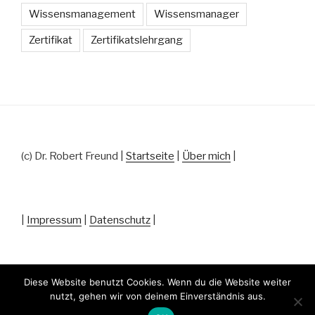
Wissensmanagement
Wissensmanager
Zertifikat
Zertifikatslehrgang
(c) Dr. Robert Freund |
Startseite
|
Über mich
|
|
Impressum
|
Datenschutz
|
Diese Website benutzt Cookies. Wenn du die Website weiter
nutzt, gehen wir von deinem Einverständnis aus.
Datenschutz
Stolz präsentiert von WordPress