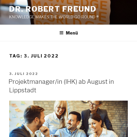
Zum
DR. ROBERT FREUND
Inhalt
KNOWLEDGE MAKES THE WORLD GO ROUND ®
springen
Menü
TAG:
3. JULI 2022
VERÖFFENTLICHT
3. JULI 2022
AM
Projektmanager/in (IHK) ab August in
Lippstadt