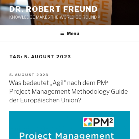
Zum
DR. ROBERT FREUND
Inhalt
KNOWLEDGE MAKES THE WORLD GO ROUND ®
springen
Menü
TAG:
5. AUGUST 2023
VERÖFFENTLICHT
5. AUGUST 2023
AM
Was bedeutet „Agil“ nach dem PM²
Project Management Methodology Guide
der Europäischen Union?