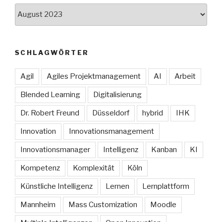
Archive
SCHLAGWÖRTER
Agil
Agiles Projektmanagement
AI
Arbeit
Blended Learning
Digitalisierung
Dr. Robert Freund
Düsseldorf
hybrid
IHK
Innovation
Innovationsmanagement
Innovationsmanager
Intelligenz
Kanban
KI
Kompetenz
Komplexität
Köln
Künstliche Intelligenz
Lernen
Lernplattform
Mannheim
Mass Customization
Moodle