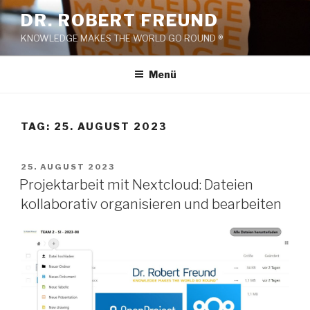
Zum
DR. ROBERT FREUND
Inhalt
KNOWLEDGE MAKES THE WORLD GO ROUND ®
springen
Menü
TAG:
25. AUGUST 2023
VERÖFFENTLICHT
25. AUGUST 2023
AM
Projektarbeit mit Nextcloud: Dateien
kollaborativ organisieren und bearbeiten