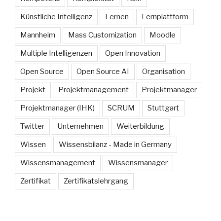
Künstliche Intelligenz
Lernen
Lernplattform
Mannheim
Mass Customization
Moodle
Multiple Intelligenzen
Open Innovation
Open Source
Open Source AI
Organisation
Projekt
Projektmanagement
Projektmanager
Projektmanager (IHK)
SCRUM
Stuttgart
Twitter
Unternehmen
Weiterbildung
Wissen
Wissensbilanz - Made in Germany
Wissensmanagement
Wissensmanager
Zertifikat
Zertifikatslehrgang