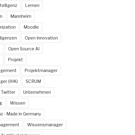
telligenz
Lernen
rm
Mannheim
ization
Moodle
lligenzen
Open Innovation
e
Open Source AI
Projekt
agement
Projektmanager
ger (IHK)
SCRUM
Twitter
Unternehmen
g
Wissen
z - Made in Germany
nagement
Wissensmanager