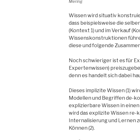
Mering
Wissen wird situativ konstrui
dass beispielsweise die selbe
(Kontext 1) und im Verkauf (Ko
Wissenskonstruktionen führen
diese und folgende Zusamme
Noch schwieriger ist es für E
Expertenwissen) preiszugebe
denn es handelt sich dabei hau
Dieses implizite Wissen (1) wi
Modellen und Begriffen de-ko
explizierbare Wissen in eine
wird das explizite Wissen re-
Internalisierung und Lernen z
Können (2).