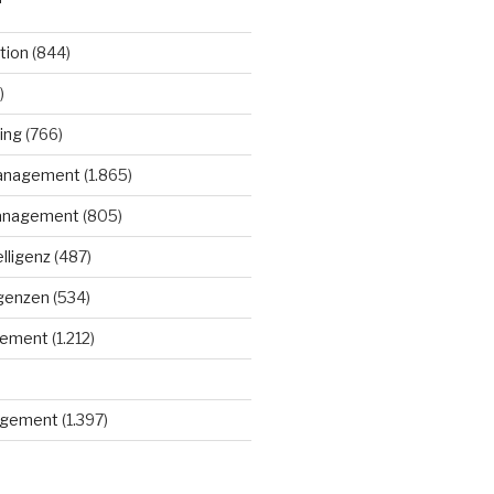
tion
(844)
)
ing
(766)
anagement
(1.865)
anagement
(805)
elligenz
(487)
igenzen
(534)
gement
(1.212)
gement
(1.397)