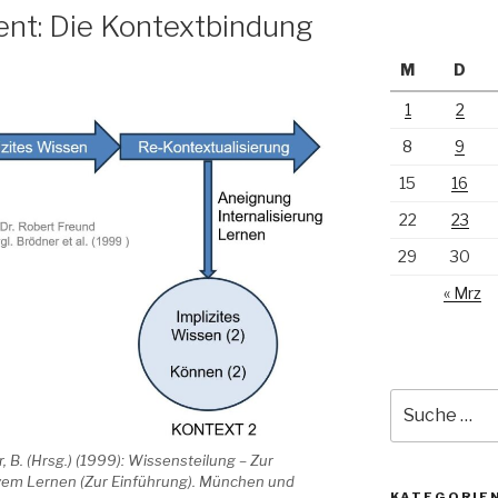
t: Die Kontextbindung
M
D
1
2
8
9
15
16
22
23
29
30
« Mrz
Suche
nach:
, B. (Hrsg.) (1999): Wissensteilung – Zur
ivem Lernen (Zur Einführung). München und
KATEGORIE