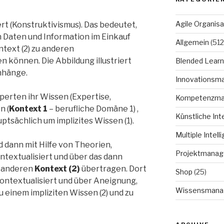
Agile Organisa
ert (Konstruktivismus). Das bedeutet,
n Daten und Information im Einkauf
Allgemein
(512
ntext (2) zu anderen
 können. Die Abbildung illustriert
Blended Learn
nhänge.
Innovationsm
xperten ihr Wissen (Expertise,
Kompetenzm
n (
Kontext 1
– berufliche Domäne 1) ,
Künstliche Int
ptsächlich um implizites Wissen (1).
Multiple Intell
rd dann mit Hilfe von Theorien,
Projektmana
ntextualisiert und über das dann
n anderen
Kontext (2)
übertragen. Dort
Shop
(25)
kontextualisiert und über Aneignung,
Wissensmana
u einem impliziten Wissen (2) und zu