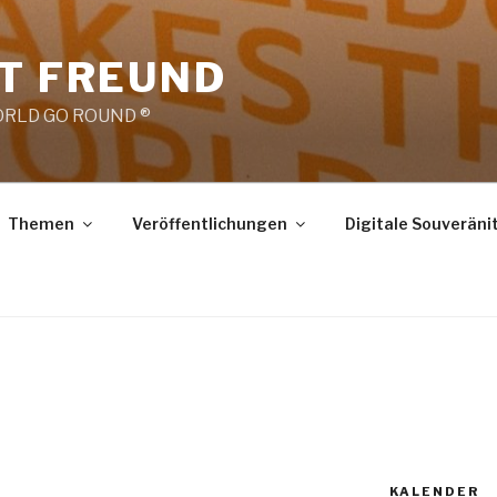
RT FREUND
RLD GO ROUND ®
Themen
Veröffentlichungen
Digitale Souveräni
KALENDER