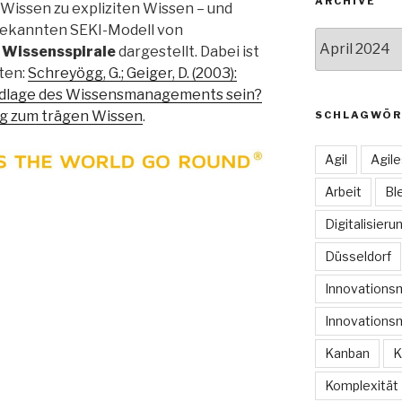
ARCHIVE
Wissen zu expliziten Wissen – und
bekannten SEKI-Modell von
Archive
t
Wissensspirale
dargestellt. Dabei ist
ten:
Schreyögg, G.; Geiger, D. (2003):
ndlage des Wissensmanagements sein?
ag zum trägen Wissen
.
SCHLAGWÖR
Agil
Agil
Arbeit
Bl
Digitalisieru
Düsseldorf
Innovation
Innovations
Kanban
K
Komplexität