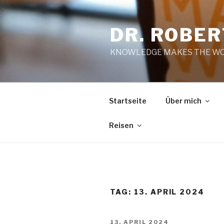
Zum
Inhalt
DR. ROBE
springen
KNOWLEDGE MAKES THE WO
Startseite
Über mich
Reisen
TAG:
13. APRIL 2024
VERÖFFENTLICHT
13. APRIL 2024