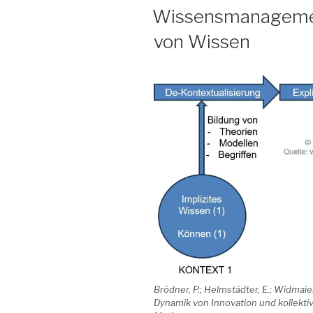
AM
Wissensmanagemen
von Wissen
Brödner, P.; Helmstädter, E.; Widmaier
Dynamik von Innovation und kollekt