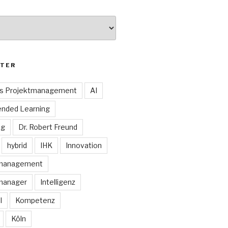
TER
es Projektmanagement
AI
ended Learning
ng
Dr. Robert Freund
hybrid
IHK
Innovation
smanagement
manager
Intelligenz
I
Kompetenz
Köln