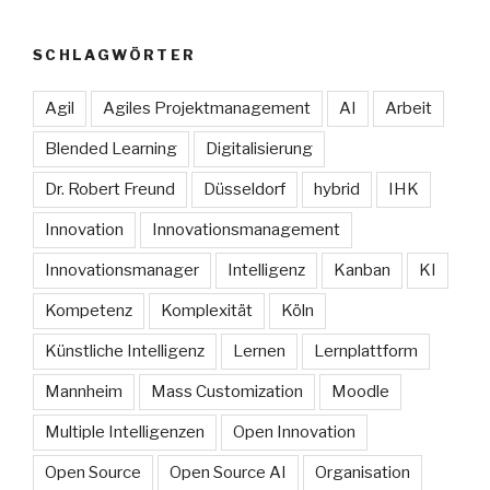
SCHLAGWÖRTER
Agil
Agiles Projektmanagement
AI
Arbeit
Blended Learning
Digitalisierung
Dr. Robert Freund
Düsseldorf
hybrid
IHK
Innovation
Innovationsmanagement
Innovationsmanager
Intelligenz
Kanban
KI
Kompetenz
Komplexität
Köln
Künstliche Intelligenz
Lernen
Lernplattform
Mannheim
Mass Customization
Moodle
Multiple Intelligenzen
Open Innovation
Open Source
Open Source AI
Organisation