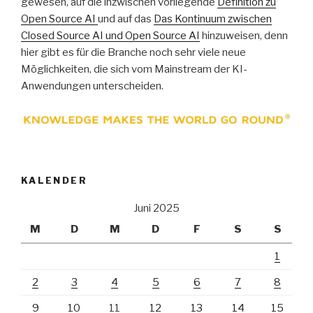
gewesen, auf die inzwischen vorliegende
Definition zu
Open Source AI
und auf das
Das Kontinuum zwischen
Closed Source AI und Open Source AI
hinzuweisen, denn
hier gibt es für die Branche noch sehr viele neue
Möglichkeiten, die sich vom Mainstream der KI-
Anwendungen unterscheiden.
KALENDER
Juni 2025
M
D
M
D
F
S
S
1
2
3
4
5
6
7
8
9
10
11
12
13
14
15