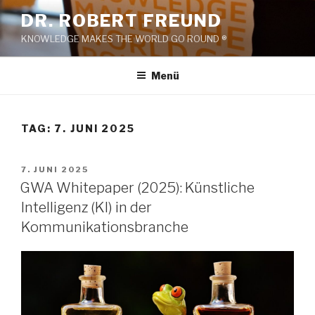
Zum
DR. ROBERT FREUND
Inhalt
KNOWLEDGE MAKES THE WORLD GO ROUND ®
springen
Menü
TAG:
7. JUNI 2025
VERÖFFENTLICHT
7. JUNI 2025
AM
GWA Whitepaper (2025): Künstliche
Intelligenz (KI) in der
Kommunikationsbranche