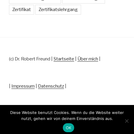
Zertifikat
Zertifikatslehrgang
(c) Dr. Robert Freund |
Startseite
|
Über mich
|
|
Impressum
|
Datenschutz
|
Diese Website benutzt Cookies. Wenn du die Website weiter
nutzt, gehen wir von deinem Einverständnis aus.
Datenschutz
Stolz präsentiert von WordPress
OK