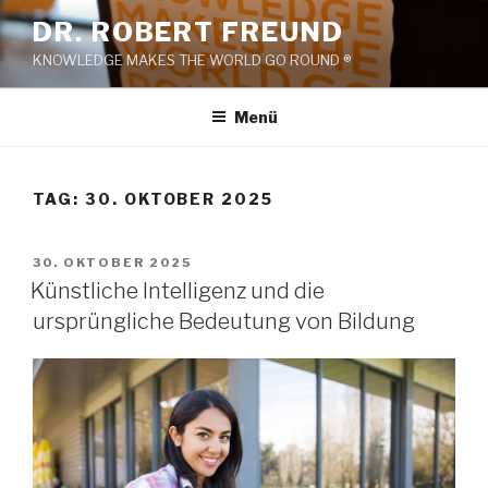
Zum
DR. ROBERT FREUND
Inhalt
KNOWLEDGE MAKES THE WORLD GO ROUND ®
springen
Menü
TAG:
30. OKTOBER 2025
VERÖFFENTLICHT
30. OKTOBER 2025
AM
Künstliche Intelligenz und die
ursprüngliche Bedeutung von Bildung