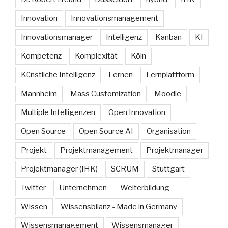
Innovation
Innovationsmanagement
Innovationsmanager
Intelligenz
Kanban
KI
Kompetenz
Komplexität
Köln
Künstliche Intelligenz
Lernen
Lernplattform
Mannheim
Mass Customization
Moodle
Multiple Intelligenzen
Open Innovation
Open Source
Open Source AI
Organisation
Projekt
Projektmanagement
Projektmanager
Projektmanager (IHK)
SCRUM
Stuttgart
Twitter
Unternehmen
Weiterbildung
Wissen
Wissensbilanz - Made in Germany
Wissensmanagement
Wissensmanager