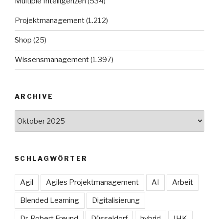
Multiple Intelligenzen
(534)
Projektmanagement
(1.212)
Shop
(25)
Wissensmanagement
(1.397)
ARCHIVE
Archive
SCHLAGWÖRTER
Agil
Agiles Projektmanagement
AI
Arbeit
Blended Learning
Digitalisierung
Dr. Robert Freund
Düsseldorf
hybrid
IHK