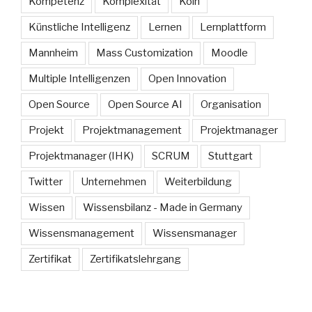
Kompetenz
Komplexität
Köln
Künstliche Intelligenz
Lernen
Lernplattform
Mannheim
Mass Customization
Moodle
Multiple Intelligenzen
Open Innovation
Open Source
Open Source AI
Organisation
Projekt
Projektmanagement
Projektmanager
Projektmanager (IHK)
SCRUM
Stuttgart
Twitter
Unternehmen
Weiterbildung
Wissen
Wissensbilanz - Made in Germany
Wissensmanagement
Wissensmanager
Zertifikat
Zertifikatslehrgang