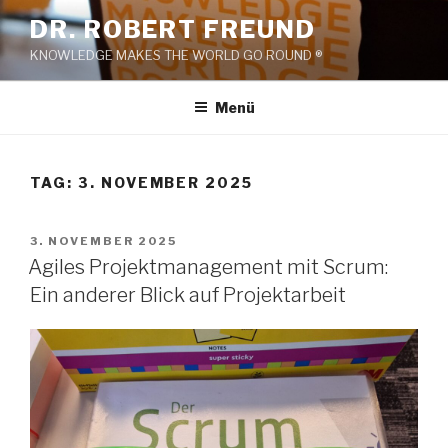
Zum
DR. ROBERT FREUND
Inhalt
KNOWLEDGE MAKES THE WORLD GO ROUND ®
springen
Menü
TAG:
3. NOVEMBER 2025
VERÖFFENTLICHT
3. NOVEMBER 2025
AM
Agiles Projektmanagement mit Scrum:
Ein anderer Blick auf Projektarbeit