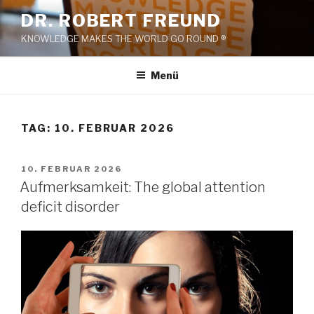
Zum
DR. ROBERT FREUND
Inhalt
KNOWLEDGE MAKES THE WORLD GO ROUND ®
springen
Menü
TAG:
10. FEBRUAR 2026
VERÖFFENTLICHT
10. FEBRUAR 2026
AM
Aufmerksamkeit: The global attention
deficit disorder