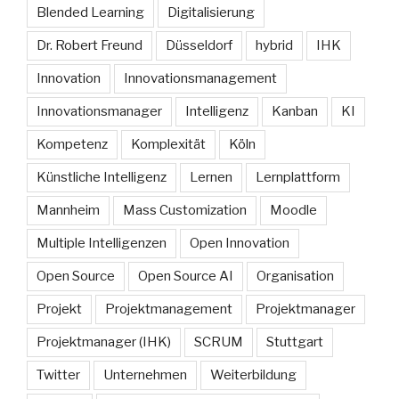
Blended Learning
Digitalisierung
Dr. Robert Freund
Düsseldorf
hybrid
IHK
Innovation
Innovationsmanagement
Innovationsmanager
Intelligenz
Kanban
KI
Kompetenz
Komplexität
Köln
Künstliche Intelligenz
Lernen
Lernplattform
Mannheim
Mass Customization
Moodle
Multiple Intelligenzen
Open Innovation
Open Source
Open Source AI
Organisation
Projekt
Projektmanagement
Projektmanager
Projektmanager (IHK)
SCRUM
Stuttgart
Twitter
Unternehmen
Weiterbildung