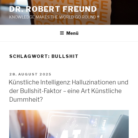
Zum
DR. ROBERT FREUND
Inhalt
KNOWLEDGE MAKES THE WORLD GO ROUND ®
springen
Menü
SCHLAGWORT:
BULLSHIT
VERÖFFENTLICHT
28. AUGUST 2025
AM
Künstliche Intelligenz: Halluzinationen und
der Bullshit-Faktor – eine Art Künstliche
Dummheit?