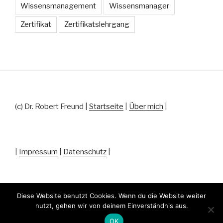
Wissensmanagement
Wissensmanager
Zertifikat
Zertifikatslehrgang
(c) Dr. Robert Freund |
Startseite
|
Über mich
|
|
Impressum
|
Datenschutz
|
Diese Website benutzt Cookies. Wenn du die Website weiter
nutzt, gehen wir von deinem Einverständnis aus.
Datenschutz
Stolz präsentiert von WordPress
OK