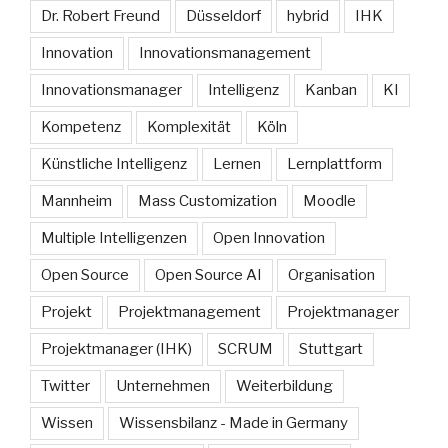
Dr. Robert Freund
Düsseldorf
hybrid
IHK
Innovation
Innovationsmanagement
Innovationsmanager
Intelligenz
Kanban
KI
Kompetenz
Komplexität
Köln
Künstliche Intelligenz
Lernen
Lernplattform
Mannheim
Mass Customization
Moodle
Multiple Intelligenzen
Open Innovation
Open Source
Open Source AI
Organisation
Projekt
Projektmanagement
Projektmanager
Projektmanager (IHK)
SCRUM
Stuttgart
Twitter
Unternehmen
Weiterbildung
Wissen
Wissensbilanz - Made in Germany