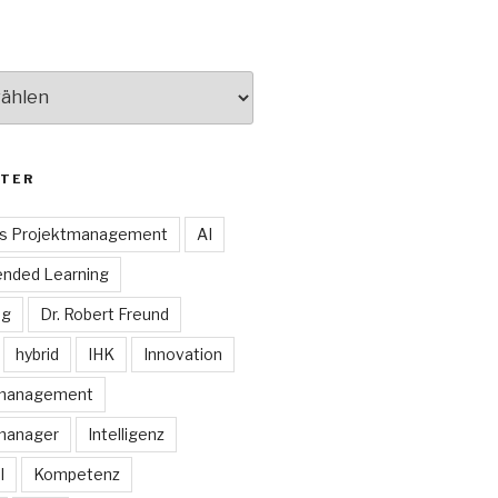
TER
es Projektmanagement
AI
ended Learning
ng
Dr. Robert Freund
hybrid
IHK
Innovation
smanagement
manager
Intelligenz
I
Kompetenz