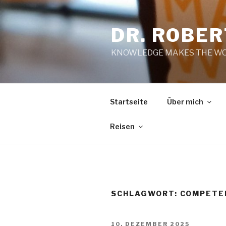
Zum
Inhalt
DR. ROBE
springen
KNOWLEDGE MAKES THE WO
Startseite
Über mich
Reisen
SCHLAGWORT:
COMPETE
VERÖFFENTLICHT
10. DEZEMBER 2025