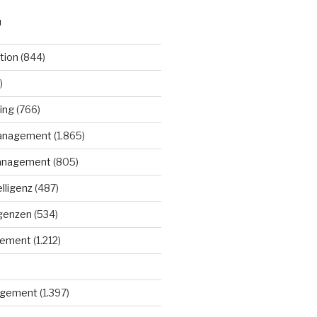
N
tion
(844)
)
ing
(766)
anagement
(1.865)
anagement
(805)
elligenz
(487)
igenzen
(534)
gement
(1.212)
gement
(1.397)