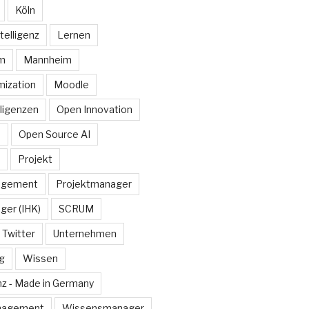
Köln
telligenz
Lernen
rm
Mannheim
ization
Moodle
lligenzen
Open Innovation
e
Open Source AI
Projekt
agement
Projektmanager
ger (IHK)
SCRUM
Twitter
Unternehmen
g
Wissen
z - Made in Germany
nagement
Wissensmanager