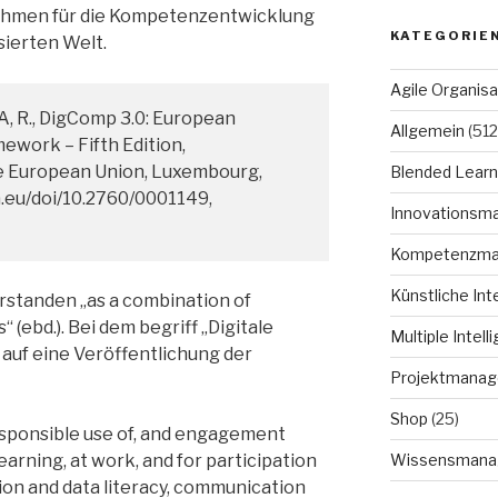
hmen für die Kompetenzentwicklung
KATEGORIE
isierten Welt.
Agile Organisa
, R., DigComp 3.0: European
Allgemein
(512
ework – Fifth Edition,
he European Union, Luxembourg,
Blended Learn
a.eu/doi/10.2760/0001149,
Innovationsm
Kompetenzm
Künstliche Int
standen „as a combination of
“ (ebd.). Bei dem begriff „Digitale
Multiple Intell
auf eine Veröffentlichung der
Projektmana
Shop
(25)
responsible use of, and engagement
learning, at work, and for participation
Wissensmana
ation and data literacy, communication