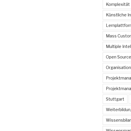
Komplexität
Künstliche In
Lernplattfo
Mass Custom
Multiple Inte
Open Sourc
Organisation
Projektman
Projektmana
Stuttgart
Weiterbildun
Wissensbilan
Wissensma