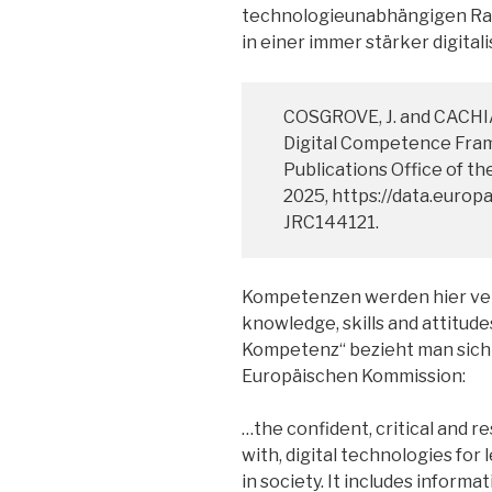
technologieunabhängigen Ra
in einer immer stärker digital
COSGROVE, J. and CACHIA
Digital Competence Fram
Publications Office of t
2025, https://data.europ
JRC144121.
Kompetenzen werden hier ver
knowledge, skills and attitudes
Kompetenz“ bezieht man sich 
Europäischen Kommission:
…the confident, critical and 
with, digital technologies for 
in society. It includes inform