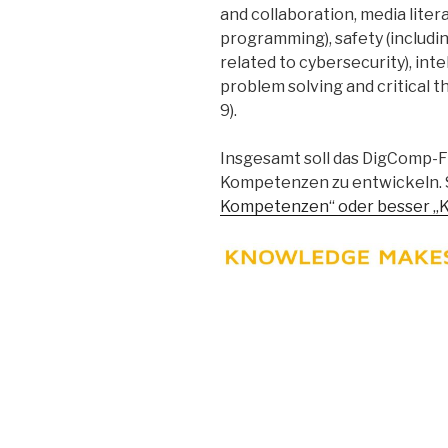
and collaboration, media litera
programming), safety (includi
related to cybersecurity), int
problem solving and critical t
9).
Insgesamt soll das DigComp-
Kompetenzen zu entwickeln. 
Kompetenzen“ oder besser „K