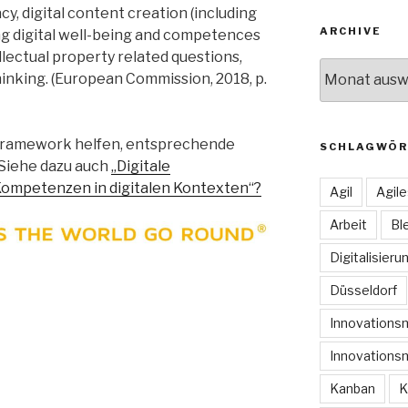
cy, digital content creation (including
ARCHIVE
ng digital well-being and competences
ellectual property related questions,
Archive
hinking. (European Commission, 2018, p.
Framework helfen, entsprechende
SCHLAGWÖR
Siehe dazu auch
„Digitale
ompetenzen in digitalen Kontexten“?
Agil
Agil
Arbeit
Bl
Digitalisieru
Düsseldorf
Innovation
Innovations
Kanban
K