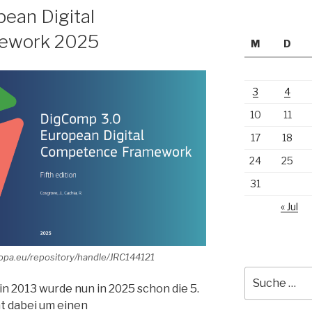
ean Digital
ework 2025
M
D
3
4
10
11
17
18
24
25
31
« Jul
europa.eu/repository/handle/JRC144121
Suche
 2013 wurde nun in 2025 schon die 5.
nach:
ht dabei um einen