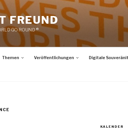
RT FREUND
RLD GO ROUND ®
Themen
Veröffentlichungen
Digitale Souveräni
NCE
KALENDER