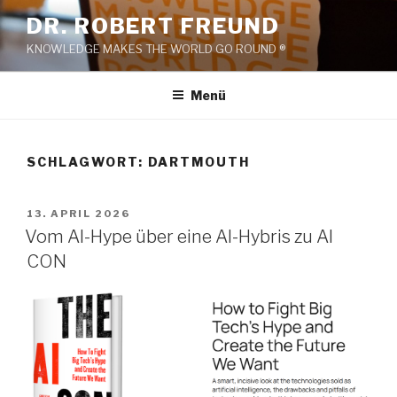
Zum
DR. ROBERT FREUND
Inhalt
KNOWLEDGE MAKES THE WORLD GO ROUND ®
springen
Menü
SCHLAGWORT:
DARTMOUTH
VERÖFFENTLICHT
13. APRIL 2026
AM
Vom AI-Hype über eine AI-Hybris zu AI
CON