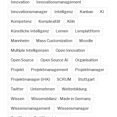
Innovation
Innovationsmanagement
Innovationsmanager
Intelligenz
Kanban
KI
Kompetenz
Komplexität
Köln
Künstliche Intelligenz
Lernen
Lernplattform
Mannheim
Mass Customization
Moodle
Multiple Intelligenzen
Open Innovation
Open Source
Open Source AI
Organisation
Projekt
Projektmanagement
Projektmanager
Projektmanager (IHK)
SCRUM
Stuttgart
Twitter
Unternehmen
Weiterbildung
Wissen
Wissensbilanz - Made in Germany
Wissensmanagement
Wissensmanager