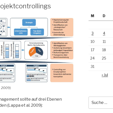
ojektcontrollings
M
D
3
4
10
11
17
18
24
25
31
« Jul
. 2009)
Suche
nagement sollte auf drei Ebenen
nach:
en (Lappa et al. 2009):