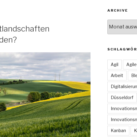
ARCHIVE
Archive
tlandschaften
rden?
SCHLAGWÖR
Agil
Agil
Arbeit
Bl
Digitalisieru
Düsseldorf
Innovation
Innovations
Kanban
K