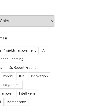
TER
es Projektmanagement
AI
ended Learning
ng
Dr. Robert Freund
hybrid
IHK
Innovation
smanagement
manager
Intelligenz
I
Kompetenz