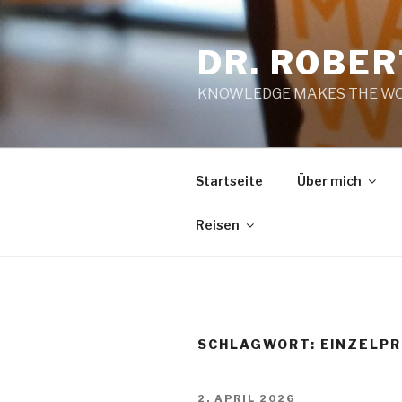
Zum
Inhalt
DR. ROBE
springen
KNOWLEDGE MAKES THE WO
Startseite
Über mich
Reisen
SCHLAGWORT:
EINZELPR
VERÖFFENTLICHT
2. APRIL 2026