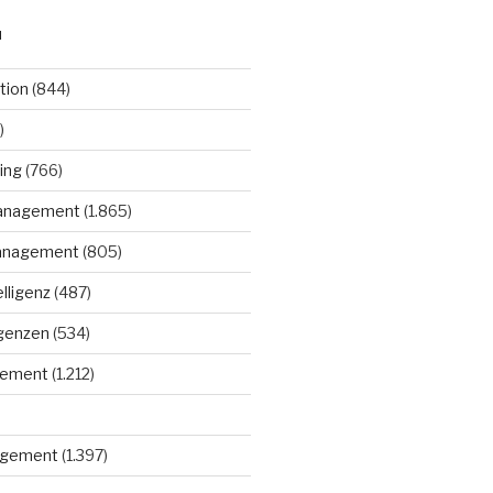
N
tion
(844)
)
ing
(766)
anagement
(1.865)
anagement
(805)
elligenz
(487)
igenzen
(534)
gement
(1.212)
gement
(1.397)