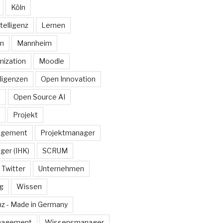
Köln
telligenz
Lernen
rm
Mannheim
ization
Moodle
lligenzen
Open Innovation
e
Open Source AI
Projekt
agement
Projektmanager
ger (IHK)
SCRUM
Twitter
Unternehmen
g
Wissen
z - Made in Germany
nagement
Wissensmanager