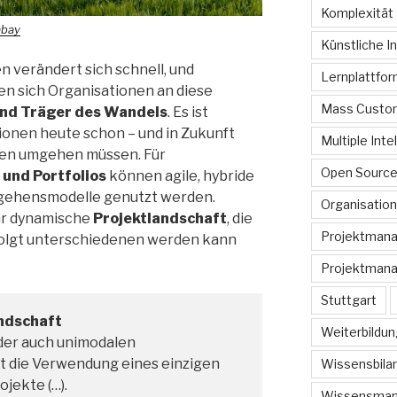
Komplexität
abay
Künstliche In
 verändert sich schnell, und
Lernplattfo
en sich Organisationen an diese
Mass Custom
ind Träger des Wandels
. Es ist
tionen heute schon – und in Zukunft
Multiple Inte
kten umgehen müssen. Für
Open Sourc
und Portfolios
können agile, hybride
gehensmodelle genutzt werden.
Organisation
hr dynamische
Projektlandschaft
, die
Projektman
folgt unterschiedenen werden kann
Projektmana
Stuttgart
ndschaft
Weiterbildun
der auch unimodalen
gt die Verwendung eines einzigen
Wissensbilan
jekte (…).
Wissensma