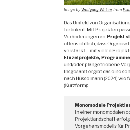
Image by
Wolfgang Weiser
from
Pix
Das Umfeld von Organisationen
turbulent. Mit Projekten pass
Veränderungen an:
Projekt s
offensichtlich, dass Organisa
verstärkt – mit vielen Proje
Einzelprojekte, Programme 
und/oder plangetriebene Vor
Insgesamt ergibt das eine se
nach Hüsselmann (2024) wie 
(Kurzform):
Monomodale Projektla
In einer monomodalen o
Projektlandschaft erfol
Vorgehensmodells für Pro