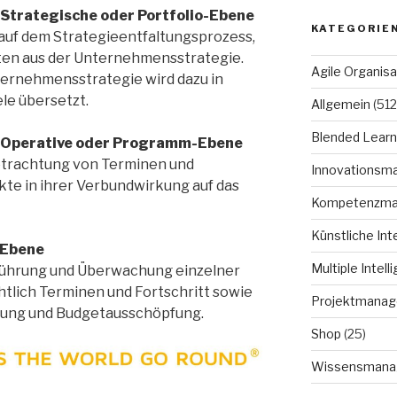
Strategische oder Portfolio-Ebene
KATEGORIE
 auf dem Strategieentfaltungsprozess,
kten aus der Unternehmensstrategie.
Agile Organisa
Unternehmensstrategie wird dazu in
le übersetzt.
Allgemein
(512
Blended Learn
 Operative oder Programm-Ebene
Betrachtung von Terminen und
Innovationsm
kte in ihrer Verbundwirkung auf das
Kompetenzm
Künstliche Int
-Ebene
Multiple Intell
hführung und Überwachung einzelner
htlich Terminen und Fortschritt sowie
Projektmana
fung und Budgetausschöpfung.
Shop
(25)
Wissensmana