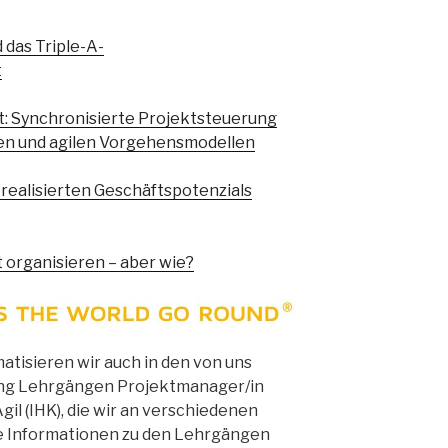
das Triple-A-
t
 Synchronisierte Projektsteuerung
hen und agilen Vorgehensmodellen
realisierten Geschäftspotenzials
organisieren – aber wie?
isieren wir auch in den von uns
ing Lehrgängen Projektmanager/in
il (IHK), die wir an verschiedenen
e Informationen zu den Lehrgängen