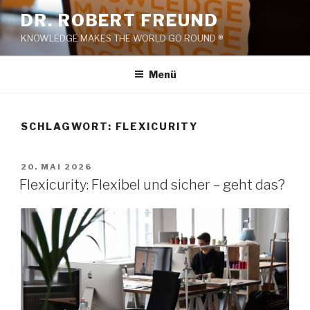
Zum
DR. ROBERT FREUND
Inhalt
KNOWLEDGE MAKES THE WORLD GO ROUND ®
springen
Menü
SCHLAGWORT:
FLEXICURITY
VERÖFFENTLICHT
20. MAI 2026
AM
Flexicurity: Flexibel und sicher – geht das?