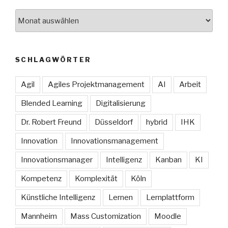
Archive
SCHLAGWÖRTER
Agil
Agiles Projektmanagement
AI
Arbeit
Blended Learning
Digitalisierung
Dr. Robert Freund
Düsseldorf
hybrid
IHK
Innovation
Innovationsmanagement
Innovationsmanager
Intelligenz
Kanban
KI
Kompetenz
Komplexität
Köln
Künstliche Intelligenz
Lernen
Lernplattform
Mannheim
Mass Customization
Moodle