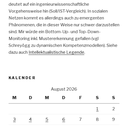
deutet auf ein ingenieurwissenschaftliche
Vorgehensweise hin (Soll/IST-Vergleich). In sozialen
Netzen kommt es allerdings auch zu emergenten
Phänomenen, die in dieser Weise nur schwer darzustellen
sind. Mir würde ein Bottom-Up- und Top-Down-
Monitoring inkl. Mustererkennung gefallen (vgl
Schreyögg zu dynamischen Kompetenzmodellen). Siehe
dazu auch
Intellektualistische Legende
.
KALENDER
August 2026
M
D
M
D
F
S
S
1
2
3
4
5
6
7
8
9