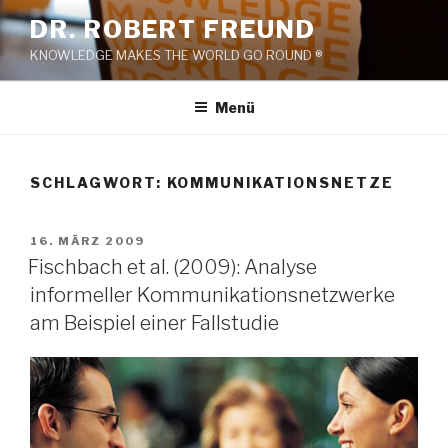
Zum
DR. ROBERT FREUND
Inhalt
KNOWLEDGE MAKES THE WORLD GO ROUND ®
springen
Menü
SCHLAGWORT:
KOMMUNIKATIONSNETZE
VERÖFFENTLICHT
16. MÄRZ 2009
AM
Fischbach et al. (2009): Analyse
informeller Kommunikationsnetzwerke
am Beispiel einer Fallstudie