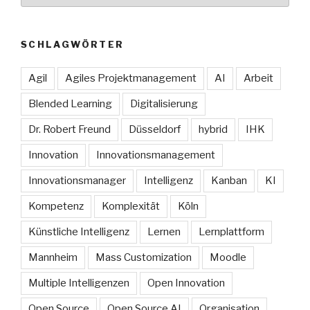
SCHLAGWÖRTER
Agil
Agiles Projektmanagement
AI
Arbeit
Blended Learning
Digitalisierung
Dr. Robert Freund
Düsseldorf
hybrid
IHK
Innovation
Innovationsmanagement
Innovationsmanager
Intelligenz
Kanban
KI
Kompetenz
Komplexität
Köln
Künstliche Intelligenz
Lernen
Lernplattform
Mannheim
Mass Customization
Moodle
Multiple Intelligenzen
Open Innovation
Open Source
Open Source AI
Organisation