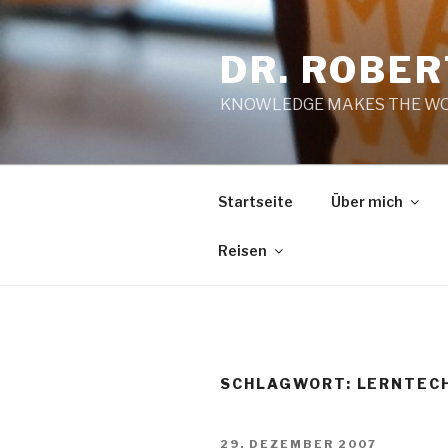
Zum
Inhalt
DR. ROBE
springen
KNOWLEDGE MAKES THE WO
Startseite
Über mich
Reisen
SCHLAGWORT:
LERNTEC
VERÖFFENTLICHT
29. DEZEMBER 2007