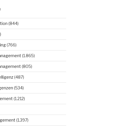
N
tion
(844)
)
ing
(766)
anagement
(1.865)
anagement
(805)
elligenz
(487)
igenzen
(534)
gement
(1.212)
gement
(1.397)