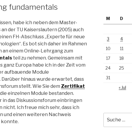
ning fundamentals
M
D
issen, habe ich neben dem Master-
 an der TU Kaiserslautern (2005) auch
 einen FH-Abschluss „Experte für neue
3
4
ologien“. Es bot sich daher im Rahmen
10
11
h an einem Online-Lehrgang zum
ntals
teil zu nehmen. Gemeinsam mit
17
18
 ganz Europa habe ich in der Zeit vom
24
25
nder aufbauende Module
31
. Darüber hinaus wurde erwartet, dass
nsforum stellt. Wie Sie dem
Zertifikat
« Jul
die einzelnen Module bestanden.
r in das Diskussionsforum einbringen
 nicht. Ich freue mich sehr, dass ich
n und einen weiteren Nachweis
Suche
 konnte.
nach: