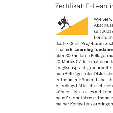
AM
Zertifikat: E-Lear
Wie Sie w
Abschluss
seit 2001
Lerntechn
des
Fe-ConE-Projekts
an, auc
Thema
E-Learning fundame
über 300 anderen Kollegen aus
20. Mai bis 07. Juli 6 aufeina
(englischsprachig) bearbeitet
man Beiträge in das Diskussio
entnehmen können, habe ich 
Allerdings hätte ich mich meh
können… Na ja, alles geht eben
neue Erkenntnisse mitnehme
meiner Kompetenz erbringen