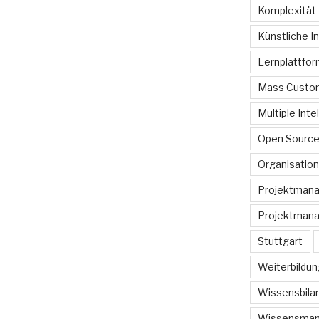
Komplexität
Künstliche In
Lernplattfo
Mass Custom
Multiple Inte
Open Sourc
Organisation
Projektman
Projektmana
Stuttgart
Weiterbildun
Wissensbilan
Wissensma