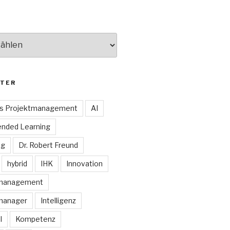
TER
es Projektmanagement
AI
ended Learning
ng
Dr. Robert Freund
hybrid
IHK
Innovation
smanagement
manager
Intelligenz
I
Kompetenz