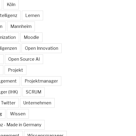
Köln
telligenz
Lernen
rm
Mannheim
ization
Moodle
lligenzen
Open Innovation
e
Open Source AI
Projekt
agement
Projektmanager
ger (IHK)
SCRUM
Twitter
Unternehmen
g
Wissen
z - Made in Germany
nagement
Wissensmanager