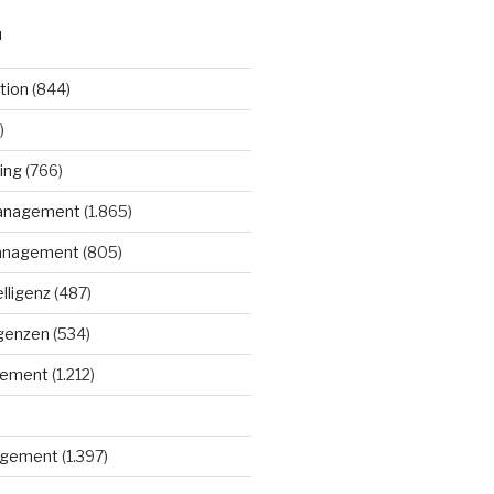
N
tion
(844)
)
ing
(766)
anagement
(1.865)
anagement
(805)
elligenz
(487)
igenzen
(534)
gement
(1.212)
gement
(1.397)