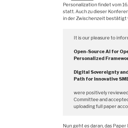
Personalization findet vom 16
statt. Auch zu dieser Konfere
in der Zwischenzeit bestätigt
It is our pleasure to info
Open-Source AI for Ope
Personalized Framewo
Digital Sovereignty an
Path for Innovative SM
were positively reviewed
Committee and accepted 
uploading full paper acco
Nun geht es daran, das Paper 