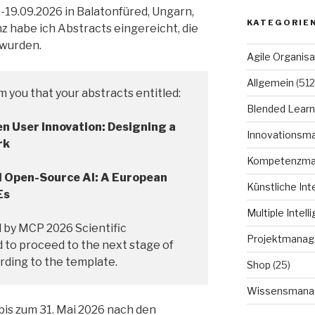
.-19.09.2026 in Balatonfüred, Ungarn,
KATEGORIE
nz habe ich Abstracts eingereicht, die
 wurden.
Agile Organisa
Allgemein
(512
rm you that your abstracts entitled:
Blended Learn
n User Innovation: Designing a
Innovationsm
rk
Kompetenzm
d Open-Source AI: A European
Künstliche Int
Es
Multiple Intell
 by MCP 2026 Scientific
Projektmana
to proceed to the next stage of
rding to the template.
Shop
(25)
Wissensmana
bis zum 31. Mai 2026 nach den