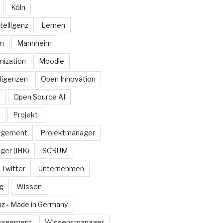
Köln
telligenz
Lernen
rm
Mannheim
ization
Moodle
lligenzen
Open Innovation
e
Open Source AI
Projekt
agement
Projektmanager
ger (IHK)
SCRUM
Twitter
Unternehmen
g
Wissen
z - Made in Germany
nagement
Wissensmanager