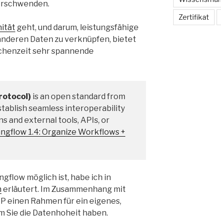
erschwenden.
Zertifikat
ität
geht, und darum, leistungsfähige
anderen Daten zu verknüpfen, bietet
schenzeit sehr spannende
rotocol)
is an open standard from
tablish seamless interoperability
 and external tools, APIs, or
ngflow 1.4: Organize Workflows +
gflow möglich ist, habe ich in
n
erläutert. Im Zusammenhang mit
P einen Rahmen für ein eigenes,
m Sie die Datenhoheit haben.