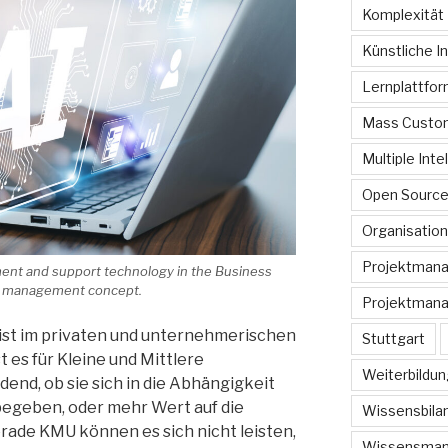
Komplexität
Künstliche In
Lernplattfo
Mass Custom
Multiple Inte
Open Sourc
Organisation
Projektman
gement and support technology in the Business
AI management concept.
Projektmana
ist im privaten und unternehmerischen
Stuttgart
es für Kleine und Mittlere
Weiterbildun
nd, ob sie sich in die Abhängigkeit
begeben, oder mehr Wert auf die
Wissensbilan
rade KMU können es sich nicht leisten,
Wissensma