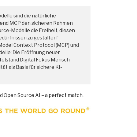
lle sind die natürliche
rend MCP den sicheren Rahmen
urce-Modelle die Freiheit, diesen
dürfnissen zu gestalten“
 Model Context Protocol (MCP) und
lle: Die Eröffnung neuer
telstand Digital Fokus Mensch
tät als Basis für sichere KI-
d Open Source AI – a perfect match
.