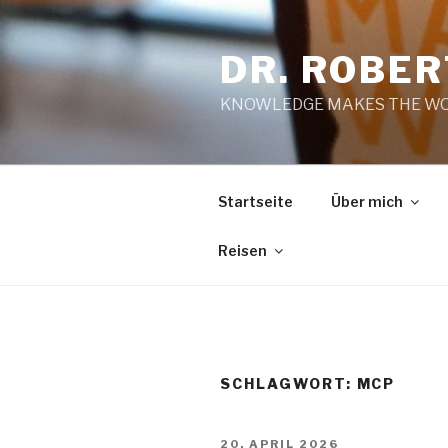
Zum
Inhalt
DR. ROBE
springen
KNOWLEDGE MAKES THE WO
Startseite
Über mich
Reisen
SCHLAGWORT:
MCP
VERÖFFENTLICHT
20. APRIL 2026