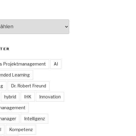
TER
es Projektmanagement
AI
ended Learning
ng
Dr. Robert Freund
hybrid
IHK
Innovation
smanagement
manager
Intelligenz
I
Kompetenz