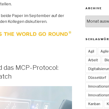
ellen.
ARCHIVE
h beide Paper im September auf der
Archive
 den Kollegen diskutieren.
SCHLAGWÖR
Agil
Agil
Arbeit
Bl
d das MCP-Protocol:
Digitalisieru
atch
Düsseldorf
Innovation
Innovations
Kanban
K