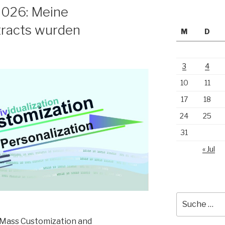
026: Meine
tracts wurden
M
D
3
4
10
11
17
18
24
25
31
« Jul
Suche
nach:
Mass Customization and