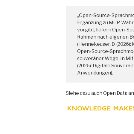
„Open-Source-Sprachmode
Ergänzung zu MCP. Wäh
vorgibt, liefern Open-So
Rahmen nach eigenen Be
(Hennekeuser, D. (2026):
Open-Source-Sprachmode
souveräner Wege. In Mit
(2026): Digitale Souveräni
Anwendungen).
Siehe dazu auch
Open Data an