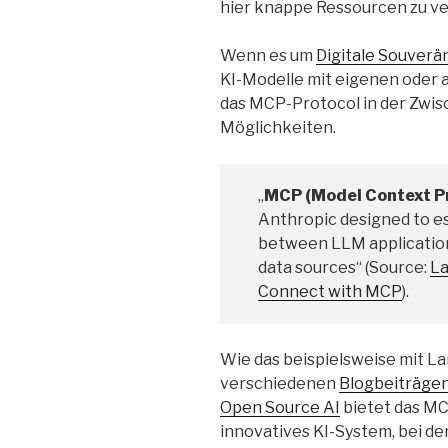
hier knappe Ressourcen zu v
Wenn es um
Digitale Souverän
KI-Modelle mit eigenen oder 
das MCP-Protocol in der Zwi
Möglichkeiten.
„
MCP (Model Context P
Anthropic designed to es
between LLM applications
data sources“ (Source:
La
Connect with MCP
).
Wie das beispielsweise mit Lan
verschiedenen
Blogbeiträge
Open Source AI
bietet das MC
innovatives KI-System, bei de