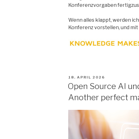
Konferenzvorgaben fertigzust
Wenn alles klappt, werden ic
Konferenz vorstellen, und mit
VERÖFFENTLICHT
18. APRIL 2026
AM
Open Source AI un
Another perfect m