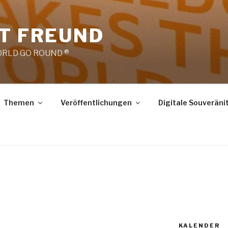
RT FREUND
RLD GO ROUND ®
Themen
Veröffentlichungen
Digitale Souveräni
KALENDER