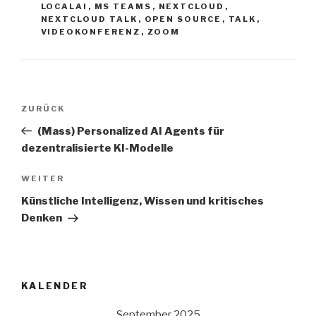
LOCALAI
,
MS TEAMS
,
NEXTCLOUD
,
NEXTCLOUD TALK
,
OPEN SOURCE
,
TALK
,
VIDEOKONFERENZ
,
ZOOM
Beitrags-
Vorheriger
ZURÜCK
Navigation
Beitrag
(Mass) Personalized AI Agents für
dezentralisierte KI-Modelle
Nächster
WEITER
Beitrag
Künstliche Intelligenz, Wissen und kritisches
Denken
KALENDER
September 2025