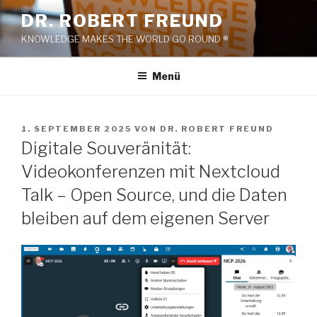
Zum
DR. ROBERT FREUND
Inhalt
KNOWLEDGE MAKES THE WORLD GO ROUND ®
springen
Menü
VERÖFFENTLICHT
1. SEPTEMBER 2025
VON
DR. ROBERT FREUND
AM
Digitale Souveränität:
Videokonferenzen mit Nextcloud
Talk – Open Source, und die Daten
bleiben auf dem eigenen Server