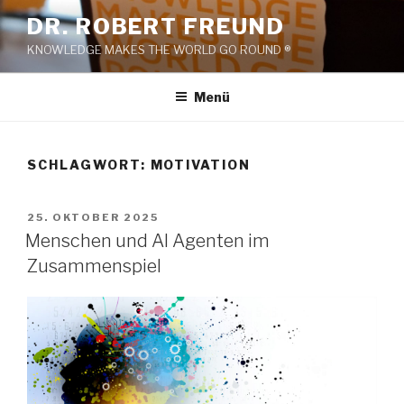
Zum
DR. ROBERT FREUND
Inhalt
KNOWLEDGE MAKES THE WORLD GO ROUND ®
springen
Menü
SCHLAGWORT:
MOTIVATION
VERÖFFENTLICHT
25. OKTOBER 2025
AM
Menschen und AI Agenten im
Zusammenspiel