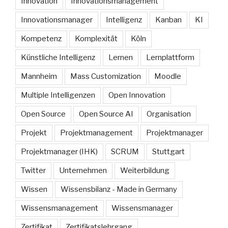
Innovation
Innovationsmanagement
Innovationsmanager
Intelligenz
Kanban
KI
Kompetenz
Komplexität
Köln
Künstliche Intelligenz
Lernen
Lernplattform
Mannheim
Mass Customization
Moodle
Multiple Intelligenzen
Open Innovation
Open Source
Open Source AI
Organisation
Projekt
Projektmanagement
Projektmanager
Projektmanager (IHK)
SCRUM
Stuttgart
Twitter
Unternehmen
Weiterbildung
Wissen
Wissensbilanz - Made in Germany
Wissensmanagement
Wissensmanager
Zertifikat
Zertifikatslehrgang