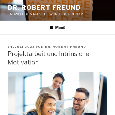
Zum
DR. ROBERT FREUND
Inhalt
KNOWLEDGE MAKES THE WORLD GO ROUND ®
springen
Menü
VERÖFFENTLICHT
14. JULI 2023
VON
DR. ROBERT FREUND
AM
Projektarbeit und Intrinsiche
Motivation