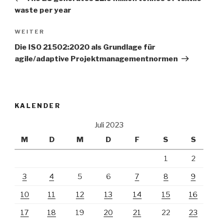
waste per year
Nächster
WEITER
Beitrag
Die ISO 21502:2020 als Grundlage für
agile/adaptive Projektmanagementnormen
KALENDER
Juli 2023
M
D
M
D
F
S
S
1
2
3
4
5
6
7
8
9
10
11
12
13
14
15
16
17
18
19
20
21
22
23