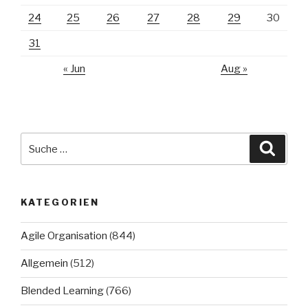
24
25
26
27
28
29
30
31
« Jun
Aug »
Suche
Suche
nach:
KATEGORIEN
Agile Organisation
(844)
Allgemein
(512)
Blended Learning
(766)