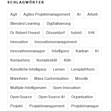
SCHLAGWÖRTER
Agil
Agiles Projektmanagement
AI
Arbeit
Blended Learning
Digitalisierung
Dr. Robert Freund
Düsseldorf
hybrid
IHK
Innovation
Innovationsmanagement
Innovationsmanager
Intelligenz
Kanban
KI
Kompetenz
Komplexität
Köln
Künstliche Intelligenz
Lernen
Lernplattform
Mannheim
Mass Customization
Moodle
Multiple Intelligenzen
Open Innovation
Open Source
Open Source AI
Organisation
Projekt
Projektmanagement
Projektmanager