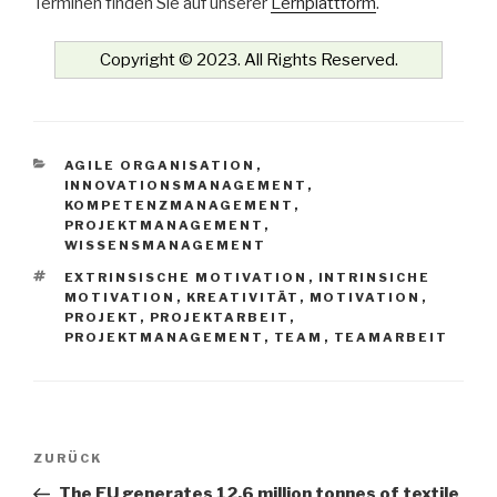
Terminen finden Sie auf unserer
Lernplattform
.
Copyright © 2023. All Rights Reserved.
KATEGORIEN
AGILE ORGANISATION
,
INNOVATIONSMANAGEMENT
,
KOMPETENZMANAGEMENT
,
PROJEKTMANAGEMENT
,
WISSENSMANAGEMENT
SCHLAGWÖRTER
EXTRINSISCHE MOTIVATION
,
INTRINSICHE
MOTIVATION
,
KREATIVITÄT
,
MOTIVATION
,
PROJEKT
,
PROJEKTARBEIT
,
PROJEKTMANAGEMENT
,
TEAM
,
TEAMARBEIT
Beitrags-
Vorheriger
ZURÜCK
Navigation
Beitrag
The EU generates 12.6 million tonnes of textile