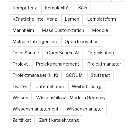
Kompetenz
Komplexität
Köln
Künstliche Intelligenz
Lernen
Lernplattform
Mannheim
Mass Customization
Moodle
Multiple Intelligenzen
Open Innovation
Open Source
Open Source AI
Organisation
Projekt
Projektmanagement
Projektmanager
Projektmanager (IHK)
SCRUM
Stuttgart
Twitter
Unternehmen
Weiterbildung
Wissen
Wissensbilanz - Made in Germany
Wissensmanagement
Wissensmanager
Zertifikat
Zertifikatslehrgang