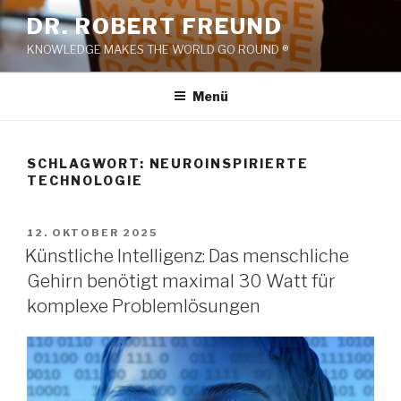
Zum
DR. ROBERT FREUND
Inhalt
KNOWLEDGE MAKES THE WORLD GO ROUND ®
springen
Menü
SCHLAGWORT:
NEUROINSPIRIERTE
TECHNOLOGIE
VERÖFFENTLICHT
12. OKTOBER 2025
AM
Künstliche Intelligenz: Das menschliche
Gehirn benötigt maximal 30 Watt für
komplexe Problemlösungen