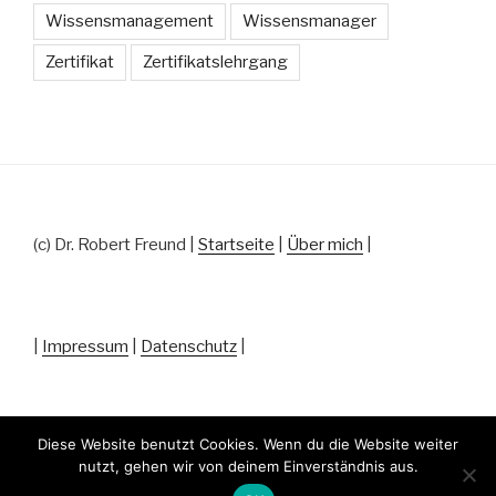
Wissensmanagement
Wissensmanager
Zertifikat
Zertifikatslehrgang
(c) Dr. Robert Freund |
Startseite
|
Über mich
|
|
Impressum
|
Datenschutz
|
Diese Website benutzt Cookies. Wenn du die Website weiter
nutzt, gehen wir von deinem Einverständnis aus.
Datenschutz
Stolz präsentiert von WordPress