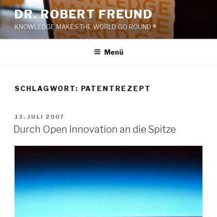
Zum
DR. ROBERT FREUND
Inhalt
KNOWLEDGE MAKES THE WORLD GO ROUND ®
springen
Menü
SCHLAGWORT:
PATENTREZEPT
VERÖFFENTLICHT
13. JULI 2007
AM
Durch Open Innovation an die Spitze