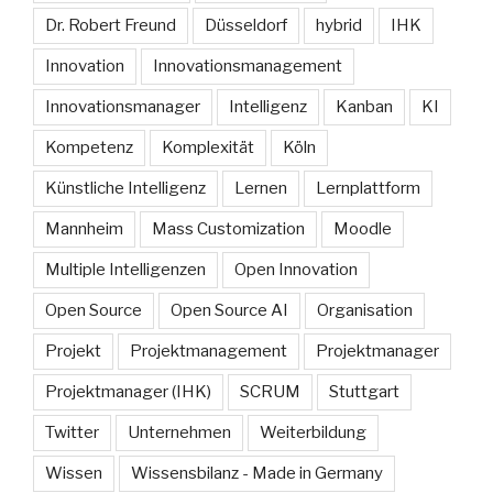
Dr. Robert Freund
Düsseldorf
hybrid
IHK
Innovation
Innovationsmanagement
Innovationsmanager
Intelligenz
Kanban
KI
Kompetenz
Komplexität
Köln
Künstliche Intelligenz
Lernen
Lernplattform
Mannheim
Mass Customization
Moodle
Multiple Intelligenzen
Open Innovation
Open Source
Open Source AI
Organisation
Projekt
Projektmanagement
Projektmanager
Projektmanager (IHK)
SCRUM
Stuttgart
Twitter
Unternehmen
Weiterbildung
Wissen
Wissensbilanz - Made in Germany