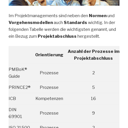
Im Projektmanagements sind neben den
Normen
und
Vorgehensmodellen
auch
Standards
wichtig. In der
folgenden Tabelle werden die wichtigsten genannt, und
ein Bezug zum
Projektabschluss
hergestellt.
Anzahl der Prozesse im
Orientierung
Projektabschluss
PMBoK®
Prozesse
2
Guide
PRINCE2®
Prozesse
5
ICB
Kompetenzen
16
DIN
Prozesse
9
69901
ISO 21500
Prozesse
2