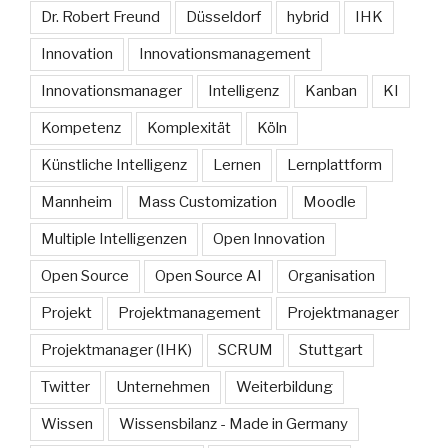
Dr. Robert Freund
Düsseldorf
hybrid
IHK
Innovation
Innovationsmanagement
Innovationsmanager
Intelligenz
Kanban
KI
Kompetenz
Komplexität
Köln
Künstliche Intelligenz
Lernen
Lernplattform
Mannheim
Mass Customization
Moodle
Multiple Intelligenzen
Open Innovation
Open Source
Open Source AI
Organisation
Projekt
Projektmanagement
Projektmanager
Projektmanager (IHK)
SCRUM
Stuttgart
Twitter
Unternehmen
Weiterbildung
Wissen
Wissensbilanz - Made in Germany