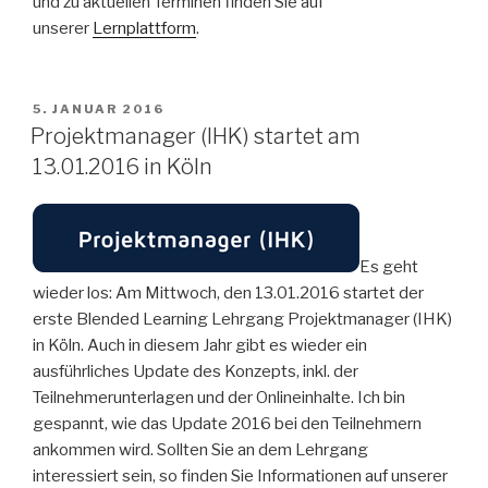
und zu aktuellen Terminen finden Sie auf
unserer
Lernplattform
.
VERÖFFENTLICHT
5. JANUAR 2016
AM
Projektmanager (IHK) startet am
13.01.2016 in Köln
Es geht
wieder los: Am Mittwoch, den 13.01.2016 startet der
erste Blended Learning Lehrgang Projektmanager (IHK)
in Köln. Auch in diesem Jahr gibt es wieder ein
ausführliches Update des Konzepts, inkl. der
Teilnehmerunterlagen und der Onlineinhalte. Ich bin
gespannt, wie das Update 2016 bei den Teilnehmern
ankommen wird. Sollten Sie an dem Lehrgang
interessiert sein, so finden Sie Informationen auf unserer