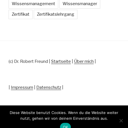
Wissensmanagement
Wissensmanager
Zertifikat
Zertifikatslehrgang
(c) Dr. Robert Freund |
Startseite
|
Über mich
|
|
Impressum
|
Datenschutz
|
Diese Website benutzt Cookies. Wenn du die Website weiter
nutzt, gehen wir von deinem Einverständnis aus.
Datenschutz
Stolz präsentiert von WordPress
OK