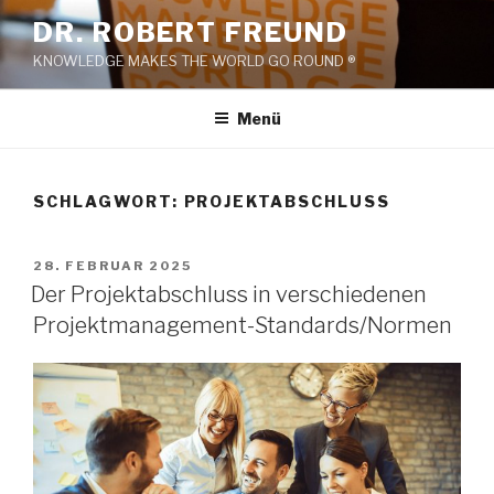
Zum
DR. ROBERT FREUND
Inhalt
KNOWLEDGE MAKES THE WORLD GO ROUND ®
springen
Menü
SCHLAGWORT:
PROJEKTABSCHLUSS
VERÖFFENTLICHT
28. FEBRUAR 2025
AM
Der Projektabschluss in verschiedenen
Projektmanagement-Standards/Normen