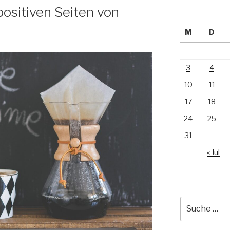
positiven Seiten von
M
D
3
4
10
11
17
18
24
25
31
« Jul
Suche
nach: