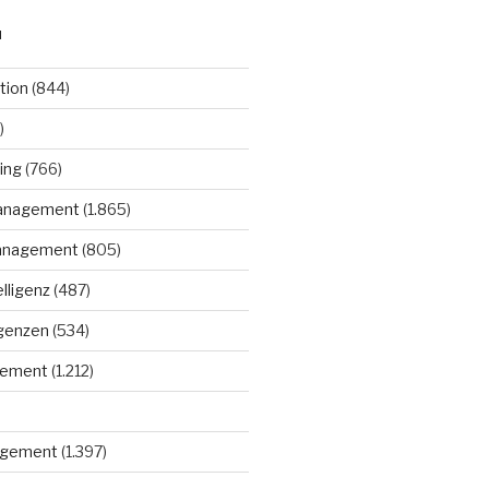
N
tion
(844)
)
ing
(766)
anagement
(1.865)
anagement
(805)
elligenz
(487)
igenzen
(534)
gement
(1.212)
gement
(1.397)