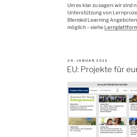
Um es klar zu sagen: wir sind
Unterstützung von Lernproze
Blended Learning Angeboten g
möglich – siehe
Lernplattfor
VERÖFFENTLICHT
24. JANUAR 2015
AM
EU: Projekte für e