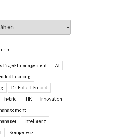
TER
es Projektmanagement
AI
ended Learning
ng
Dr. Robert Freund
hybrid
IHK
Innovation
smanagement
manager
Intelligenz
I
Kompetenz