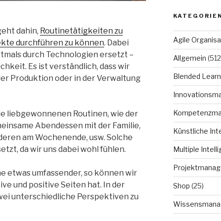
KATEGORIE
geht dahin,
Routinetätigkeiten zu
Agile Organisa
jekte durchführen zu können
. Dabei
tmals durch Technologien ersetzt –
Allgemein
(512
hkeit. Es ist verständlich, dass wir
Blended Learn
der Produktion oder in der Verwaltung
Innovationsm
Kompetenzm
die liebgewonnenen Routinen, wie der
einsame Abendessen mit der Familie,
Künstliche Int
nderen am Wochenende, usw. Solche
etzt, da wir uns dabei wohl fühlen.
Multiple Intell
Projektmana
ine etwas umfassender, so können wir
ve und positive Seiten hat. In der
Shop
(25)
wei unterschiedliche Perspektiven zu
Wissensmana