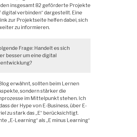
erden insgesamt 82 geförderte Projekte
igital verbinden“ dargestellt. Eine
nk zur Projektseite helfen dabei, sich
eiter zu informieren.
 folgende Frage: Handelt es sich
er besser um eine digital
zentwicklung?
Blog erwähnt, sollten beim Lernen
Aspekte, sondern stärker die
rnprozesse im Mittelpunkt stehen. Ich
 dass der Hype von E-Business, über E-
el zu stark das „E“ berücksichtigt.
te „E-Learning“ als „E minus Learning“