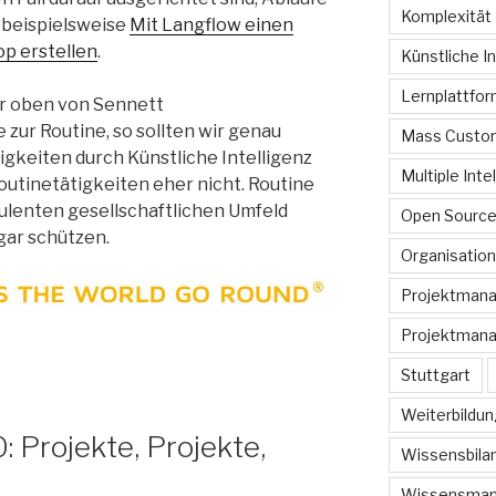
Komplexität
 beispielsweise
Mit Langflow einen
op erstellen
.
Künstliche In
Lernplattfo
er oben von Sennett
ur Routine, so sollten wir genau
Mass Custom
gkeiten durch Künstliche Intelligenz
Multiple Inte
outinetätigkeiten eher nicht. Routine
ulenten gesellschaftlichen Umfeld
Open Sourc
ogar schützen.
Organisation
Projektman
Projektmana
Stuttgart
Weiterbildun
: Projekte, Projekte,
Wissensbilan
Wissensma