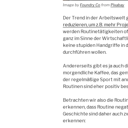
Image by
Foundry Co
from
Pixabay
Der Trend in der Arbeitswelt 
reduzieren, um z.B. mehr Pro
werden Routinetätigkeiten of
ganz im Sinne der Wirtschaftlic
keine stupiden Handgriffe in 
durchführen wollen.
Andererseits gibt es ja auch 
morgendliche Kaffee, das gem
der regelmäßige Sport mit a
Routinen sind eher positiv bes
Betrachten wir also die Rout
erkennen, dass Routine negati
Geschichte sind daher auch z
erkennen: