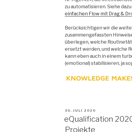
zu automatisieren. Siehe dazu
einfachen Flow mit Drag & Dr
Berücksichtigen wir die weit
zusammengefassten Hinweise z
überlegen, welche Routinetäti
ersetzt werden, und welche R
kann eben auch in einem turb
(emotional) stabilisieren, ja s
VERÖFFENTLICHT
30. JULI 2020
AM
eQualification 2020
Projekte