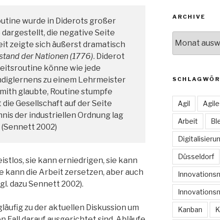
ARCHIVE
Routine wurde in Diderots großer
 dargestellt, die negative Seite
Archive
it zeigte sich äußerst dramatisch
stand der Nationen (1776)
. Diderot
eitsroutine könne wie jede
diglernens zu einem Lehrmeister
SCHLAGWÖR
ith glaubte, Routine stumpfe
 die Gesellschaft auf der Seite
Agil
Agil
mnis der industriellen Ordnung lag
Arbeit
Bl
“ (Sennett 2002)
Digitalisieru
Düsseldorf
eistlos, sie kann erniedrigen, sie kann
e kann die Arbeit zersetzen, aber auch
Innovation
l. dazu Sennett 2002).
Innovations
äufig zu der aktuellen Diskussion um
Kanban
K
n Fall darauf ausgerichtet sind, Abläufe