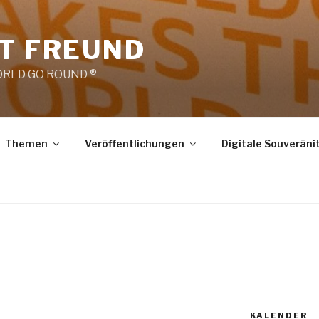
RT FREUND
RLD GO ROUND ®
Themen
Veröffentlichungen
Digitale Souveräni
E
KALENDER