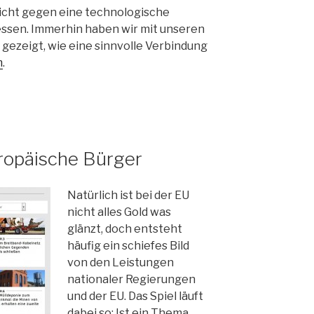
 nicht gegen eine technologische
ssen. Immerhin haben wir mit unseren
ezeigt, wie eine sinnvolle Verbindung
m
.
uropäische Bürger
Natürlich ist bei der EU
nicht alles Gold was
glänzt, doch entsteht
häufig ein schiefes Bild
von den Leistungen
nationaler Regierungen
und der EU. Das Spiel läuft
dabei so: Ist ein Thema