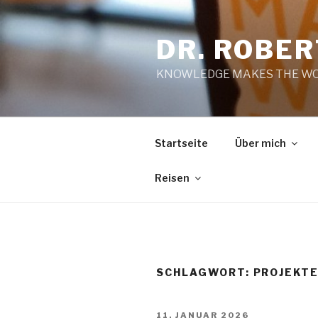
Zum
Inhalt
DR. ROBE
springen
KNOWLEDGE MAKES THE WO
Startseite
Über mich
Reisen
SCHLAGWORT:
PROJEKT
VERÖFFENTLICHT
11. JANUAR 2026