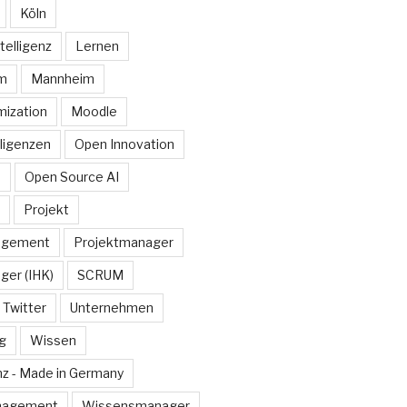
Köln
telligenz
Lernen
rm
Mannheim
ization
Moodle
lligenzen
Open Innovation
e
Open Source AI
Projekt
agement
Projektmanager
ger (IHK)
SCRUM
Twitter
Unternehmen
g
Wissen
z - Made in Germany
nagement
Wissensmanager