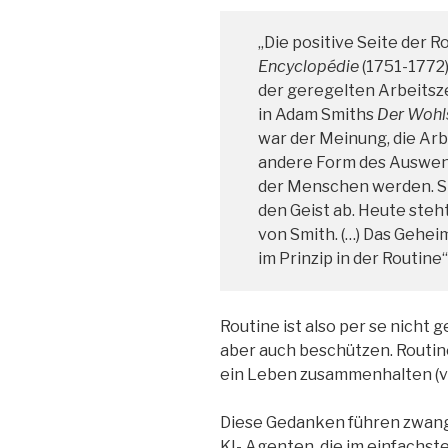
„Die positive Seite der 
Encyclopédie
(1751-1772)
der geregelten Arbeitsze
in Adam Smiths
Der Wohl
war der Meinung, die Arb
andere Form des Auswen
der Menschen werden. Sm
den Geist ab. Heute steht
von Smith. (…) Das Gehei
im Prinzip in der Routine
Routine ist also per se nicht g
aber auch beschützen. Routin
ein Leben zusammenhalten (vg
Diese Gedanken führen zwangl
KI-.Agenten, die im einfachste