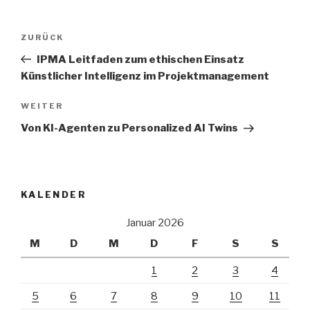
Beitrags-
Vorheriger
ZURÜCK
Navigation
Beitrag
IPMA Leitfaden zum ethischen Einsatz
Künstlicher Intelligenz im Projektmanagement
Nächster
WEITER
Beitrag
Von KI-Agenten zu Personalized AI Twins
KALENDER
Januar 2026
M
D
M
D
F
S
S
1
2
3
4
5
6
7
8
9
10
11