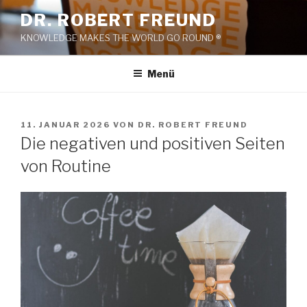
Zum
DR. ROBERT FREUND
Inhalt
KNOWLEDGE MAKES THE WORLD GO ROUND ®
springen
Menü
VERÖFFENTLICHT
11. JANUAR 2026
VON
DR. ROBERT FREUND
AM
Die negativen und positiven Seiten
von Routine