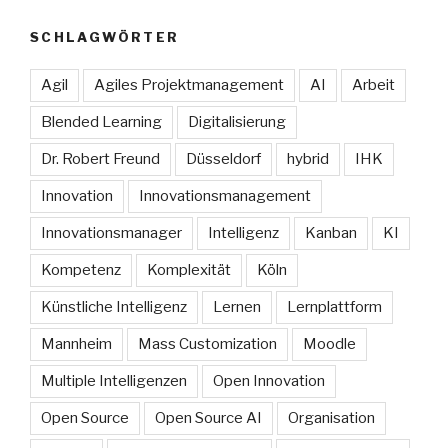
SCHLAGWÖRTER
Agil
Agiles Projektmanagement
AI
Arbeit
Blended Learning
Digitalisierung
Dr. Robert Freund
Düsseldorf
hybrid
IHK
Innovation
Innovationsmanagement
Innovationsmanager
Intelligenz
Kanban
KI
Kompetenz
Komplexität
Köln
Künstliche Intelligenz
Lernen
Lernplattform
Mannheim
Mass Customization
Moodle
Multiple Intelligenzen
Open Innovation
Open Source
Open Source AI
Organisation