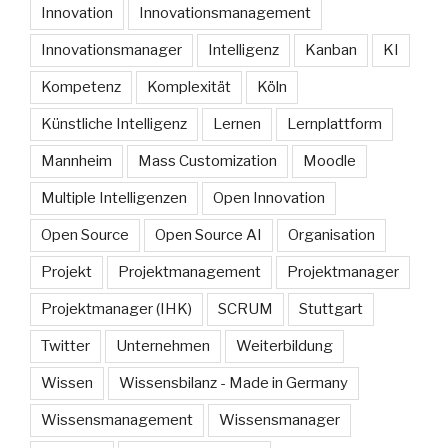
Innovation
Innovationsmanagement
Innovationsmanager
Intelligenz
Kanban
KI
Kompetenz
Komplexität
Köln
Künstliche Intelligenz
Lernen
Lernplattform
Mannheim
Mass Customization
Moodle
Multiple Intelligenzen
Open Innovation
Open Source
Open Source AI
Organisation
Projekt
Projektmanagement
Projektmanager
Projektmanager (IHK)
SCRUM
Stuttgart
Twitter
Unternehmen
Weiterbildung
Wissen
Wissensbilanz - Made in Germany
Wissensmanagement
Wissensmanager