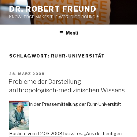
Zum
DR. ROBERT FREUND
Inhalt
KNOWLEDGE MAKES THE WORLD GO ROUND ®
springen
Menü
SCHLAGWORT:
RUHR-UNIVERSITÄT
VERÖFFENTLICHT
28. MÄRZ 2008
AM
Probleme der Darstellung
anthropologisch-medizinischen Wissens
In der
Pressemitteilung der Ruhr-Universität
Bochum vom 12.03.2008
heisst es: „Aus der heutigen