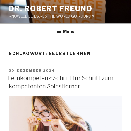
Zum
DR. ROBERT FREUND
Inhalt
KNOWLEDGE MAKES THE WORLD GO ROUND ®
springen
Menü
SCHLAGWORT:
SELBSTLERNEN
VERÖFFENTLICHT
30. DEZEMBER 2024
AM
Lernkompetenz: Schritt für Schritt zum
kompetenten Selbstlerner