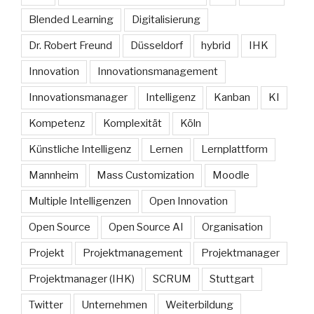
Blended Learning
Digitalisierung
Dr. Robert Freund
Düsseldorf
hybrid
IHK
Innovation
Innovationsmanagement
Innovationsmanager
Intelligenz
Kanban
KI
Kompetenz
Komplexität
Köln
Künstliche Intelligenz
Lernen
Lernplattform
Mannheim
Mass Customization
Moodle
Multiple Intelligenzen
Open Innovation
Open Source
Open Source AI
Organisation
Projekt
Projektmanagement
Projektmanager
Projektmanager (IHK)
SCRUM
Stuttgart
Twitter
Unternehmen
Weiterbildung