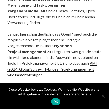
Meilensteine und Tasks, bei
agilen
Vorgehensmodellen
sind es Tasks, Features, Epics,
User Stories und Bugs, die z.B. bei Scrum und Kanban
Verwendung finden.
Es wird hier schon deutlich, dass OpenProject auch die
Möglichkeit bietet, plangetriebene und agile
Vorgehensmodelle in einem
Hybriden
Projektmanagement
zu integrieren, was gerade heute
ein wichtiges element für die Auswahl eine geeigneten
Tools im Projektmanagement ist. Siehe dazu auch
PMI
(2024) Global Survey: Hybrides Projektmanagement
wird immer wichtiger
.
Anmerkung: Der Begriff „Arbeitspaket“ ist im
Diese Website benutzt Cookies. Wenn du die Website weiter
Zusammenhang mit einem Meilenstein unglücklich, da ein
nutzt, gehen wir von deinem Einverständnis aus.
Arbeitspaket einen Vorgang darstellt, der eine zeitliche
OK
Ausdehnung von z.B. T1 bis T2 hat. Ein Meilenstein stellt