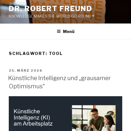
Zum
DR. ROBERT FREUND
Inhalt
KNOWLEDGE MAKES THE WORLD GO ROUND ®
springen
Menü
SCHLAGWORT:
TOOL
VERÖFFENTLICHT
25. MÄRZ 2026
AM
Künstliche Intelligenz und „grausamer
Optimismus“