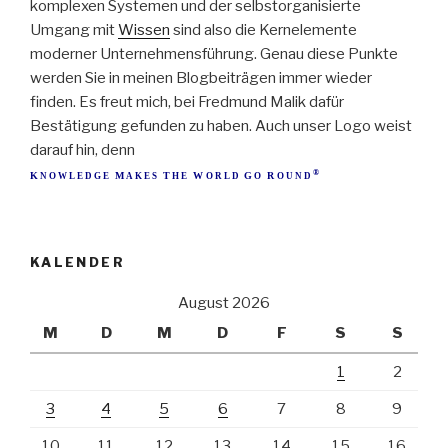
komplexen Systemen und der selbstorganisierte
Umgang mit
Wissen
sind also die Kernelemente
moderner Unternehmensführung. Genau diese Punkte
werden Sie in meinen Blogbeiträgen immer wieder
finden. Es freut mich, bei Fredmund Malik dafür
Bestätigung gefunden zu haben. Auch unser Logo weist
darauf hin, denn
®
K
M
T
W
G
R
N O W L E D G E
A K E S
H E
O R L D
O
O U N D
KALENDER
August 2026
M
D
M
D
F
S
S
1
2
3
4
5
6
7
8
9
10
11
12
13
14
15
16