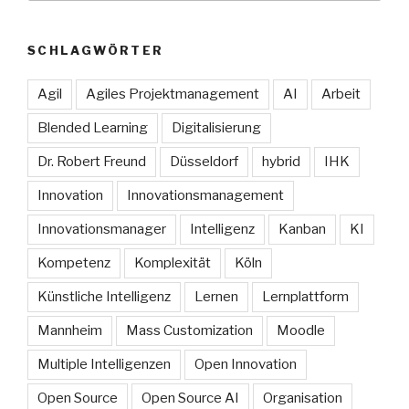
SCHLAGWÖRTER
Agil
Agiles Projektmanagement
AI
Arbeit
Blended Learning
Digitalisierung
Dr. Robert Freund
Düsseldorf
hybrid
IHK
Innovation
Innovationsmanagement
Innovationsmanager
Intelligenz
Kanban
KI
Kompetenz
Komplexität
Köln
Künstliche Intelligenz
Lernen
Lernplattform
Mannheim
Mass Customization
Moodle
Multiple Intelligenzen
Open Innovation
Open Source
Open Source AI
Organisation