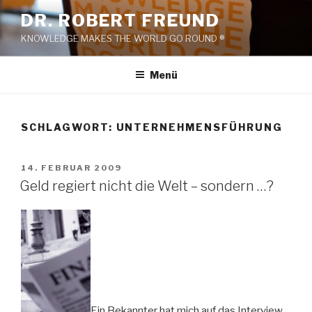
Zum
DR. ROBERT FREUND
Inhalt
KNOWLEDGE MAKES THE WORLD GO ROUND ®
springen
Menü
SCHLAGWORT:
UNTERNEHMENSFÜHRUNG
VERÖFFENTLICHT
14. FEBRUAR 2009
AM
Geld regiert nicht die Welt – sondern …?
Ein Bekannter hat mich auf das Interview