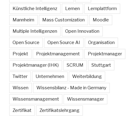
Künstliche Intelligenz
Lernen
Lernplattform
Mannheim
Mass Customization
Moodle
Multiple Intelligenzen
Open Innovation
Open Source
Open Source AI
Organisation
Projekt
Projektmanagement
Projektmanager
Projektmanager (IHK)
SCRUM
Stuttgart
Twitter
Unternehmen
Weiterbildung
Wissen
Wissensbilanz - Made in Germany
Wissensmanagement
Wissensmanager
Zertifikat
Zertifikatslehrgang