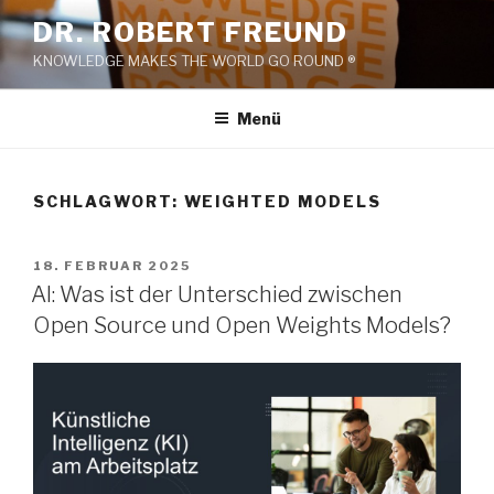
Zum
DR. ROBERT FREUND
Inhalt
KNOWLEDGE MAKES THE WORLD GO ROUND ®
springen
Menü
SCHLAGWORT:
WEIGHTED MODELS
VERÖFFENTLICHT
18. FEBRUAR 2025
AM
AI: Was ist der Unterschied zwischen
Open Source und Open Weights Models?