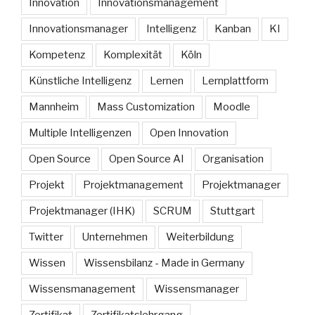
Innovation
Innovationsmanagement
Innovationsmanager
Intelligenz
Kanban
KI
Kompetenz
Komplexität
Köln
Künstliche Intelligenz
Lernen
Lernplattform
Mannheim
Mass Customization
Moodle
Multiple Intelligenzen
Open Innovation
Open Source
Open Source AI
Organisation
Projekt
Projektmanagement
Projektmanager
Projektmanager (IHK)
SCRUM
Stuttgart
Twitter
Unternehmen
Weiterbildung
Wissen
Wissensbilanz - Made in Germany
Wissensmanagement
Wissensmanager