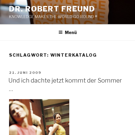
Zum
DR. ROBERT FREUND
Inhalt
KNOWLEDGE MAKES THE WORLD GO ROUND ®
springen
Menü
SCHLAGWORT:
WINTERKATALOG
VERÖFFENTLICHT
21. JUNI 2009
AM
Und ich dachte jetzt kommt der Sommer
…