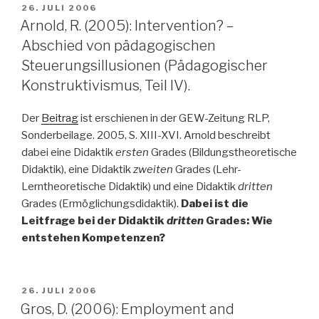
VERÖFFENTLICHT
26. JULI 2006
AM
Arnold, R. (2005): Intervention? –
Abschied von pädagogischen
Steuerungsillusionen (Pädagogischer
Konstruktivismus, Teil IV).
Der
Beitrag
ist erschienen in der GEW-Zeitung RLP,
Sonderbeilage. 2005, S. XIII-XVI. Arnold beschreibt
dabei eine Didaktik
ersten
Grades (Bildungstheoretische
Didaktik), eine Didaktik
zweiten
Grades (Lehr-
Lerntheoretische Didaktik) und eine Didaktik
dritten
Grades (Ermöglichungsdidaktik).
Dabei ist die
Leitfrage bei der Didaktik
dritten
Grades: Wie
entstehen Kompetenzen?
VERÖFFENTLICHT
26. JULI 2006
AM
Gros, D. (2006): Employment and