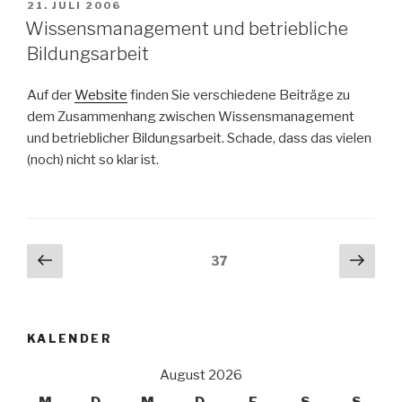
VERÖFFENTLICHT
21. JULI 2006
AM
Wissensmanagement und betriebliche
Bildungsarbeit
Auf der
Website
finden Sie verschiedene Beiträge zu
dem Zusammenhang zwischen Wissensmanagement
und betrieblicher Bildungsarbeit. Schade, dass das vielen
(noch) nicht so klar ist.
Beitragsnavigation
Vorherige
Näch
Seite
37
Seite
Seit
KALENDER
August 2026
M
D
M
D
F
S
S