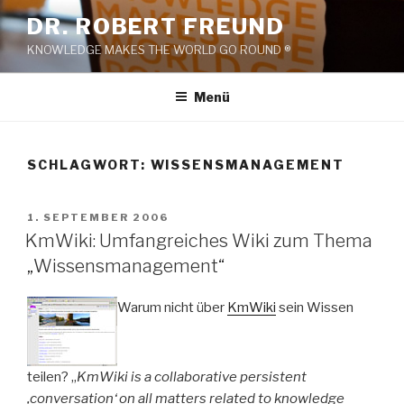
Zum
DR. ROBERT FREUND
Inhalt
KNOWLEDGE MAKES THE WORLD GO ROUND ®
springen
Menü
SCHLAGWORT:
WISSENSMANAGEMENT
VERÖFFENTLICHT
1. SEPTEMBER 2006
AM
KmWiki: Umfangreiches Wiki zum Thema
„Wissensmanagement“
Warum nicht über
KmWiki
sein Wissen
teilen? „
KmWiki is a collaborative persistent
‚conversation‘ on all matters related to knowledge