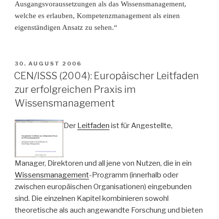
Ausgangsvoraussetzungen als das Wissensmanagement,
welche es erlauben, Kompetenzmanagement als einen
eigenständigen Ansatz zu sehen.“
VERÖFFENTLICHT
30. AUGUST 2006
AM
CEN/ISSS (2004): Europäischer Leitfaden
zur erfolgreichen Praxis im
Wissensmanagement
Der
Leitfaden
ist für Angestellte,
Manager, Direktoren und all jene von Nutzen, die in ein
Wissensmanagement
-Programm (innerhalb oder
zwischen europäischen Organisationen) eingebunden
sind. Die einzelnen Kapitel kombinieren sowohl
theoretische als auch angewandte Forschung und bieten