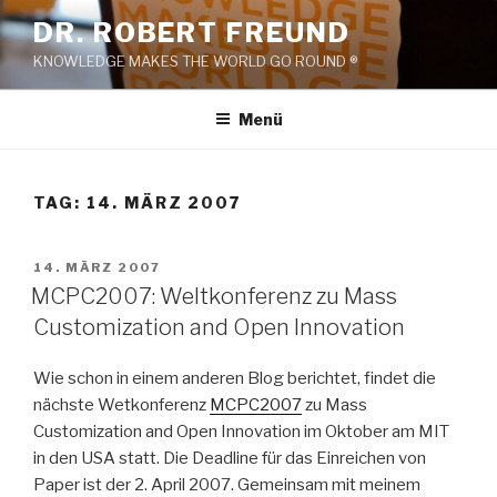
Zum
DR. ROBERT FREUND
Inhalt
KNOWLEDGE MAKES THE WORLD GO ROUND ®
springen
Menü
TAG:
14. MÄRZ 2007
VERÖFFENTLICHT
14. MÄRZ 2007
AM
MCPC2007: Weltkonferenz zu Mass
Customization and Open Innovation
Wie schon in einem anderen Blog berichtet, findet die
nächste Wetkonferenz
MCPC2007
zu Mass
Customization and Open Innovation im Oktober am MIT
in den USA statt. Die Deadline für das Einreichen von
Paper ist der 2. April 2007. Gemeinsam mit meinem