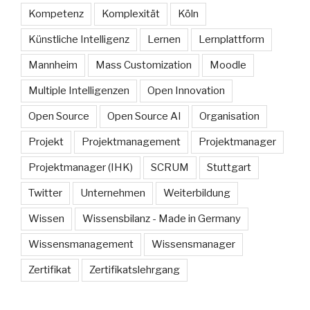
Kompetenz
Komplexität
Köln
Künstliche Intelligenz
Lernen
Lernplattform
Mannheim
Mass Customization
Moodle
Multiple Intelligenzen
Open Innovation
Open Source
Open Source AI
Organisation
Projekt
Projektmanagement
Projektmanager
Projektmanager (IHK)
SCRUM
Stuttgart
Twitter
Unternehmen
Weiterbildung
Wissen
Wissensbilanz - Made in Germany
Wissensmanagement
Wissensmanager
Zertifikat
Zertifikatslehrgang