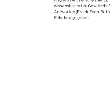
Fragen (Welche Rolle spielt Bi
wissensbasierten Gesellschaft
Antworten (Braek-Even-Betra
Relation) gegeben.