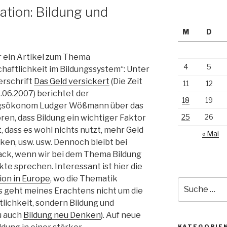
tion: Bildung und
M
D
 ein Artikel zum Thema
4
5
chaftlichkeit im Bildungssystem“: Unter
erschrift
Das Geld versickert
(Die Zeit
11
12
.06.2007) berichtet der
18
19
gsökonom Ludger Wößmann über das
25
26
ören, dass Bildung ein wichtiger Faktor
 dass es wohl nichts nutzt, mehr Geld
« Mai
ken, usw. usw. Dennoch bleibt bei
ack, wenn wir bei dem Thema Bildung
te sprechen. Interessant ist hier die
ion in Europe
, wo die Thematik
Suche
 Es geht meines Erachtens nicht um die
nach:
tlichkeit, sondern Bildung und
u auch
Bildung neu Denken
). Auf neue
KATEGORIE