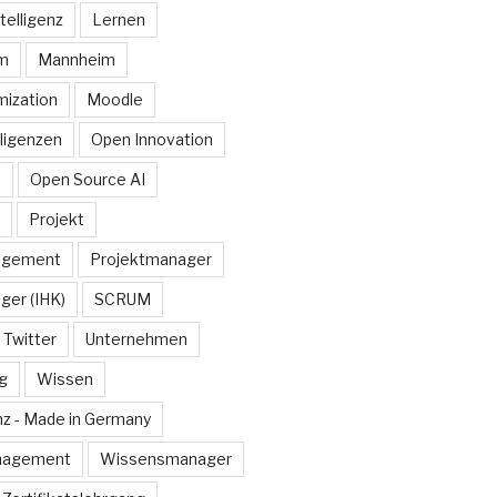
telligenz
Lernen
rm
Mannheim
ization
Moodle
lligenzen
Open Innovation
e
Open Source AI
Projekt
agement
Projektmanager
ger (IHK)
SCRUM
Twitter
Unternehmen
g
Wissen
z - Made in Germany
nagement
Wissensmanager