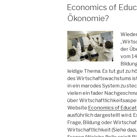
AM
Economics of Educa
Ökonomie?
Wieder
„Wirts
der Üb
vom 14
Bildun
leidige Thema. Es tut gut zu h
des Wirtschaftswachstums ist,
in ein marodes System zu stec
vielen ein fader Nachgeschm
über Wirtschaftlichkeitsaspek
Website
Economics of Educat
ausführlich dargestellt wird.
Frage, Bildung oder Wirtschaf
Wirtschaftlichkeit (Siehe daz