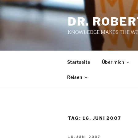
Zum
Inhalt
DR. ROBE
springen
KNOWLEDGE MAKES THE WO
Startseite
Über mich
Reisen
TAG:
16. JUNI 2007
VERÖFFENTLICHT
16. JUNI 2007