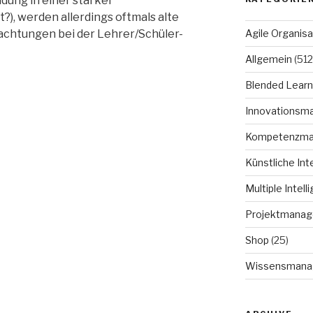
ldung in einer stärker
?), werden allerdings oftmals alte
chtungen bei der Lehrer/Schüler-
Agile Organisa
Allgemein
(512
Blended Learn
Innovationsm
Kompetenzm
Künstliche Int
Multiple Intell
Projektmana
Shop
(25)
Wissensmana