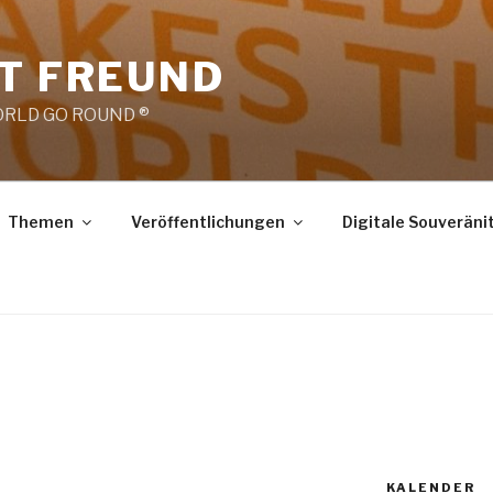
RT FREUND
RLD GO ROUND ®
Themen
Veröffentlichungen
Digitale Souveräni
KALENDER