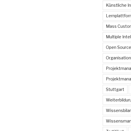
Künstliche In
Lernplattfo
Mass Custom
Multiple Inte
Open Sourc
Organisation
Projektman
Projektmana
Stuttgart
Weiterbildun
Wissensbilan
Wissensma