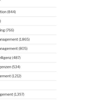
tion
(844)
)
ing
(766)
anagement
(1.865)
anagement
(805)
elligenz
(487)
igenzen
(534)
gement
(1.212)
gement
(1.397)