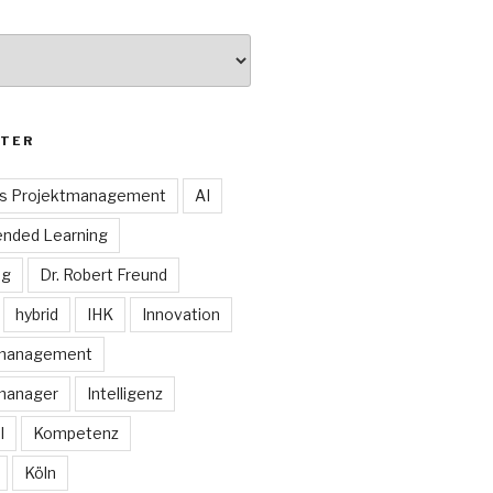
TER
es Projektmanagement
AI
ended Learning
ng
Dr. Robert Freund
hybrid
IHK
Innovation
smanagement
manager
Intelligenz
I
Kompetenz
Köln