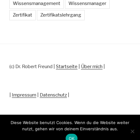
Wissensmanagement
Wissensmanager
Zertifikat
Zertifikatslehrgang
(c) Dr. Robert Freund |
Startseite
|
Über mich
|
|
Impressum
|
Datenschutz
|
Diese Website benutzt Cookies. Wenn du die Website weiter
nutzt, gehen wir von deinem Einverständnis aus.
Datenschutz
Stolz präsentiert von WordPress
OK