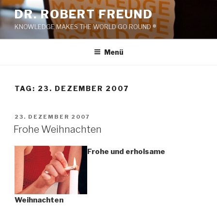
Zum
DR. ROBERT FREUND
Inhalt
KNOWLEDGE MAKES THE WORLD GO ROUND ®
springen
Menü
TAG:
23. DEZEMBER 2007
VERÖFFENTLICHT
23. DEZEMBER 2007
AM
Frohe Weihnachten
Frohe und erholsame
Weihnachten