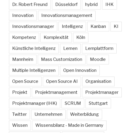
Dr. Robert Freund
Düsseldorf
hybrid
IHK
Innovation
Innovationsmanagement
Innovationsmanager
Intelligenz
Kanban
KI
Kompetenz
Komplexität
Köln
Künstliche Intelligenz
Lernen
Lernplattform
Mannheim
Mass Customization
Moodle
Multiple Intelligenzen
Open Innovation
Open Source
Open Source AI
Organisation
Projekt
Projektmanagement
Projektmanager
Projektmanager (IHK)
SCRUM
Stuttgart
Twitter
Unternehmen
Weiterbildung
Wissen
Wissensbilanz - Made in Germany