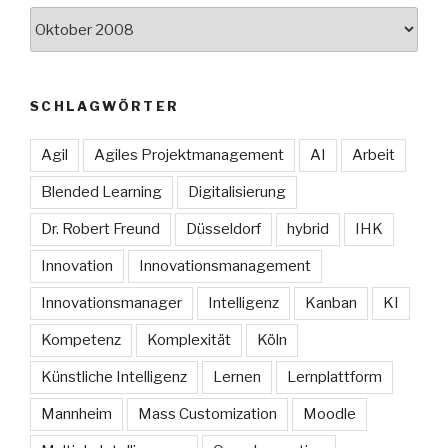
Archive
SCHLAGWÖRTER
Agil
Agiles Projektmanagement
AI
Arbeit
Blended Learning
Digitalisierung
Dr. Robert Freund
Düsseldorf
hybrid
IHK
Innovation
Innovationsmanagement
Innovationsmanager
Intelligenz
Kanban
KI
Kompetenz
Komplexität
Köln
Künstliche Intelligenz
Lernen
Lernplattform
Mannheim
Mass Customization
Moodle