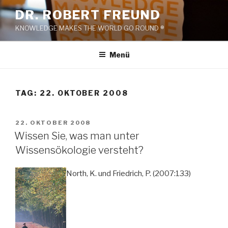
Zum
DR. ROBERT FREUND
Inhalt
KNOWLEDGE MAKES THE WORLD GO ROUND ®
springen
Menü
TAG:
22. OKTOBER 2008
VERÖFFENTLICHT
22. OKTOBER 2008
AM
Wissen Sie, was man unter
Wissensökologie versteht?
North, K. und Friedrich, P. (2007:133)