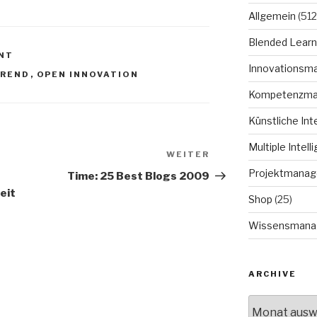
Allgemein
(512
Blended Learn
NT
Innovationsm
REND
,
OPEN INNOVATION
Kompetenzm
Künstliche Int
Multiple Intell
WEITER
Nächster
Beitrag
Projektmana
Time: 25 Best Blogs 2009
eit
Shop
(25)
Wissensmana
ARCHIVE
Archive