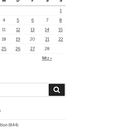
M
D
F
S
S
1
4
5
6
7
8
11
12
13
14
15
18
19
20
21
22
25
26
27
28
Mrz »
Suchen
N
tion
(844)