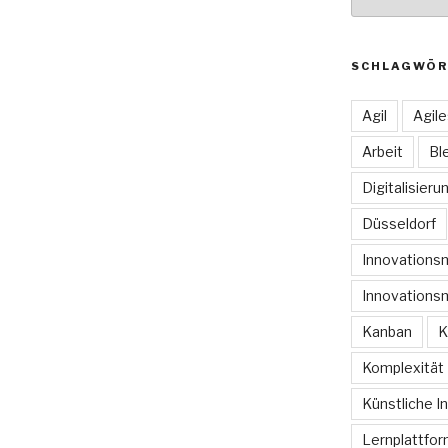
SCHLAGWÖR
Agil
Agil
Arbeit
Bl
Digitalisieru
Düsseldorf
Innovation
Innovations
Kanban
K
Komplexität
Künstliche In
Lernplattfo