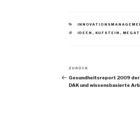
KATEGORIEN
INNOVATIONSMANAGEME
SCHLAGWÖRTER
IDEEN
,
KUFSTEIN
,
MEGAT
Beitrags-
Vorheriger
ZURÜCK
Navigation
Beitrag
Gesundheitsreport 2009 der
DAK und wissensbasierte Arb