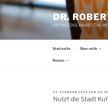
Zum
Inhalt
DR. ROBE
springen
KNOWLEDGE MAKES THE WO
Startseite
Über mich
Reisen
VERÖFFENTLICHT
19. FEBRUAR 2009
VON
DR. 
AM
Nutzt die Stadt Ku