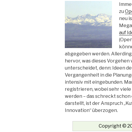
Imme
zu
Op
neu i
Megat
auf I
(Open
könn
abgegeben werden. Allerding
hervor, was dieses Vorgehen 
unterscheidet, denn: Ideen d
Vergangenheit in die Planun
intensiv mit eingebunden. Man
registrieren, wobei sehr vie
werden – das schreckt schon e
darstellt, ist der Anspruch „
Innovation“ überzogen.
Copyright © 20