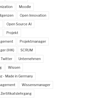
ization
Moodle
lligenzen
Open Innovation
e
Open Source AI
Projekt
agement
Projektmanager
ger (IHK)
SCRUM
Twitter
Unternehmen
g
Wissen
z - Made in Germany
nagement
Wissensmanager
Zertifikatslehrgang