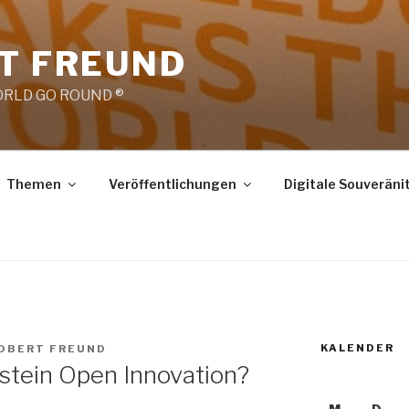
RT FREUND
RLD GO ROUND ®
Themen
Veröffentlichungen
Digitale Souveräni
KALENDER
ROBERT FREUND
fstein Open Innovation?