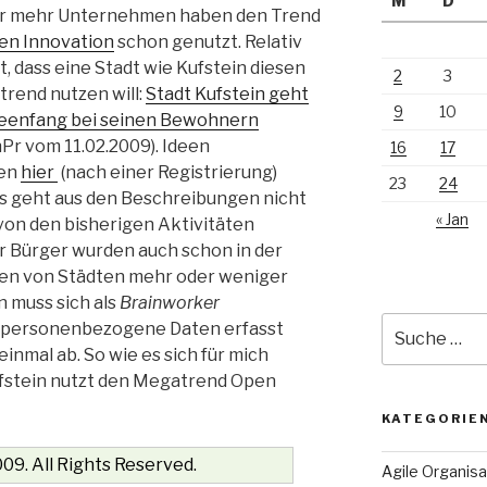
M
D
r mehr Unternehmen haben den Trend
en Innovation
schon genutzt. Relativ
st, dass eine Stadt wie Kufstein diesen
2
3
rend nutzen will:
Stadt Kufstein geht
9
10
deenfang bei seinen Bewohnern
Pr vom 11.02.2009). Ideen
16
17
en
hier
(nach einer Registrierung)
23
24
s geht aus den Beschreibungen nicht
« Jan
von den bisherigen Aktivitäten
er Bürger wurden auch schon in der
gen von Städten mehr oder weniger
 muss sich als
Brainworker
Suche
le personenbezogene Daten erfasst
nach:
inmal ab. So wie es sich für mich
Kufstein nutzt den Megatrend Open
KATEGORIE
09. All Rights Reserved.
Agile Organisa