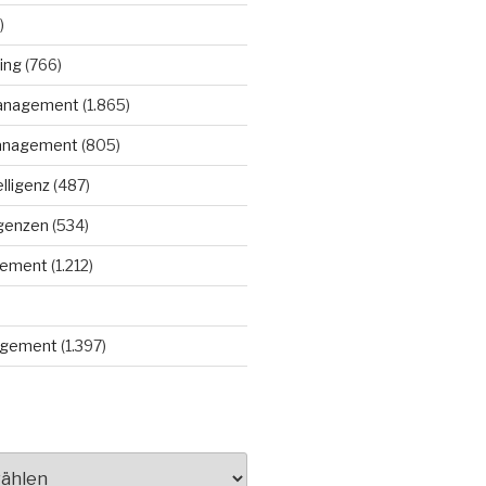
)
ing
(766)
anagement
(1.865)
anagement
(805)
elligenz
(487)
igenzen
(534)
gement
(1.212)
gement
(1.397)