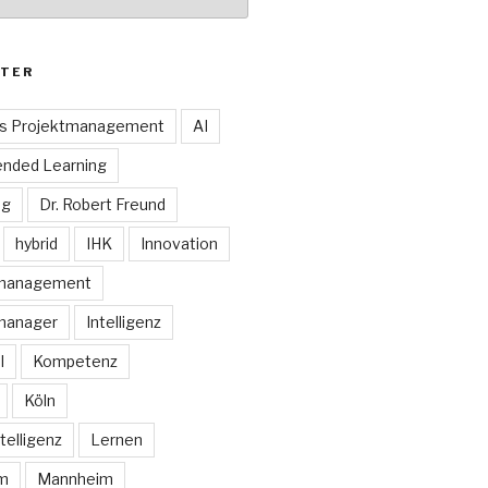
TER
es Projektmanagement
AI
ended Learning
ng
Dr. Robert Freund
hybrid
IHK
Innovation
smanagement
manager
Intelligenz
I
Kompetenz
Köln
telligenz
Lernen
rm
Mannheim