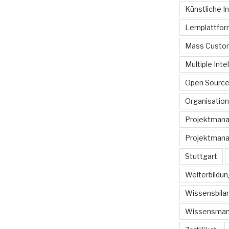
Künstliche In
Lernplattfo
Mass Custom
Multiple Inte
Open Sourc
Organisation
Projektman
Projektmana
Stuttgart
Weiterbildun
Wissensbilan
Wissensma