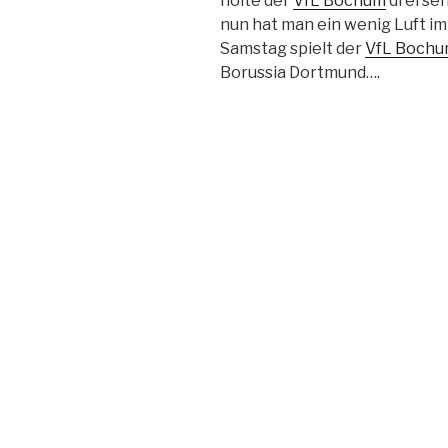
holte der
VfL Bochum
drei seh
nun hat man ein wenig Luft 
Samstag spielt der
VfL Boch
Borussia Dortmund….