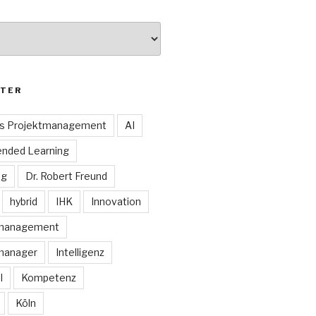
TER
es Projektmanagement
AI
ended Learning
ng
Dr. Robert Freund
hybrid
IHK
Innovation
smanagement
manager
Intelligenz
I
Kompetenz
Köln