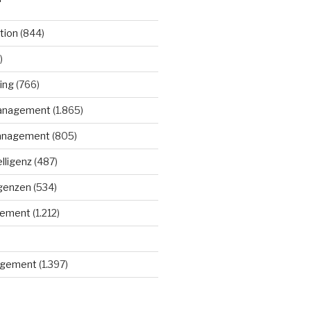
tion
(844)
)
ing
(766)
anagement
(1.865)
anagement
(805)
elligenz
(487)
igenzen
(534)
gement
(1.212)
gement
(1.397)