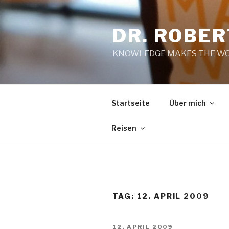
Zum
Inhalt
DR. ROBE
springen
KNOWLEDGE MAKES THE WO
Startseite
Über mich
Reisen
TAG:
12. APRIL 2009
VERÖFFENTLICHT
12. APRIL 2009