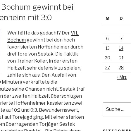
L Bochum gewinnt bei
enheim mit 3:0
M
D
Wer hätte das gedacht? Der
VfL
6
7
Bochum
gewinnt bei den hoch
favorisierten Hoffenheimer durch
13
14
drei Tore von Sestak. Die Taktik
20
21
von Trainer Koller, in der ersten
27
28
Halbzeit sehr defensiv zu spielen,
zahlte sich aus. Den Ausfall von
« Mrz
 Minuten) verkraftete die
tze seine Chancen nicht. Sestak traf
 In der zweiten Halbzeit überschlugen
strierte Hoffenheimer kassierten zwei
Suche
te auf 0:2 und 0:3. Bewundernswert,
nach:
tzt auf Torejagd ging. Mit einer starken
em überragenden Torjäger Sestak
KATEGORIE