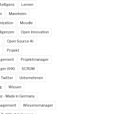
telligenz
Lernen
rm
Mannheim
ization
Moodle
lligenzen
Open Innovation
e
Open Source AI
Projekt
agement
Projektmanager
ger (IHK)
SCRUM
Twitter
Unternehmen
g
Wissen
z - Made in Germany
nagement
Wissensmanager