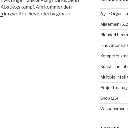
r wichtige Punkte – Big Points, denn
im Abstiegskampf. Am kommenden
um
im zweiten Revierderby gegen
Agile Organisa
Allgemein
(512
Blended Learn
Innovationsm
Kompetenzm
Künstliche Int
Multiple Intell
Projektmana
Shop
(25)
Wissensmana