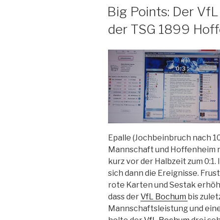
AM
Big Points: Der Vf
der TSG 1899 Hoff
Epalle (Jochbeinbruch nach 10
Mannschaft und Hoffenheim nu
kurz vor der Halbzeit zum 0:1.
sich dann die Ereignisse. Fru
rote Karten und Sestak erhöh
dass der
VfL Bochum
bis zule
Mannschaftsleistung und ein