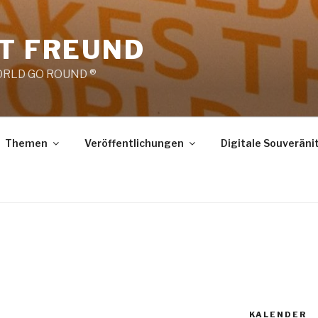
RT FREUND
RLD GO ROUND ®
Themen
Veröffentlichungen
Digitale Souveräni
KALENDER