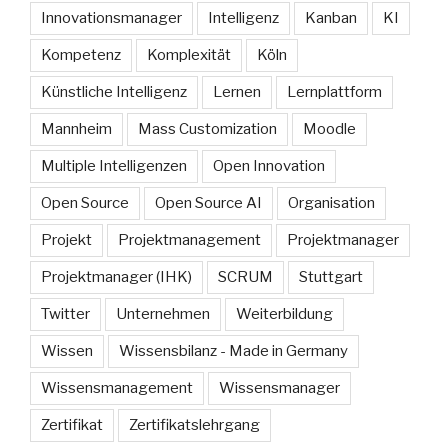
Innovationsmanager
Intelligenz
Kanban
KI
Kompetenz
Komplexität
Köln
Künstliche Intelligenz
Lernen
Lernplattform
Mannheim
Mass Customization
Moodle
Multiple Intelligenzen
Open Innovation
Open Source
Open Source AI
Organisation
Projekt
Projektmanagement
Projektmanager
Projektmanager (IHK)
SCRUM
Stuttgart
Twitter
Unternehmen
Weiterbildung
Wissen
Wissensbilanz - Made in Germany
Wissensmanagement
Wissensmanager
Zertifikat
Zertifikatslehrgang